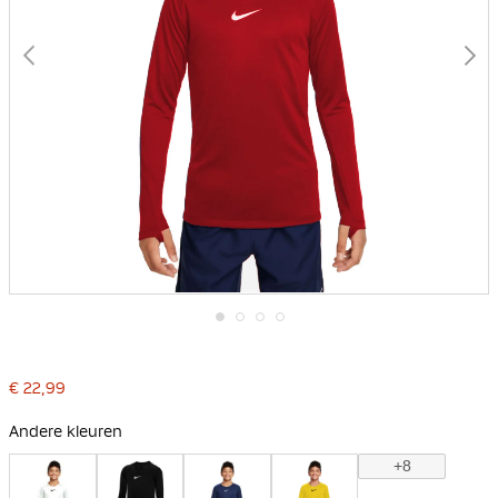
Ga
naar
het
€ 22,99
begin
van
de
Andere kleuren
afbeeldingen-
gallerij
+8