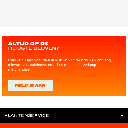
ALTIJD OP DE
HOOGTE BLIJVEN?
Meld je nu aan voor de nieuwsbrief van de KNVB en ontvang
relevant voetbalnieuws en acties m.b.t. kaartverkoop en
merchandise.
MELD JE AAN
KLANTENSERVICE