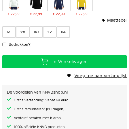
€ 22,99
€ 22,99
€ 22,99
€ 22,99
Maattabel
122
128
140
152
164
Bedrukken?
In Winkelwagen
Voeg toe aan verlanglijst
De voordelen van KNVBshop.nl
Gratis verzending* vanaf 69 euro
Gratis retourneren* (60 dagen)
Achteraf betalen met Klarna
100% officiële KNVB producten