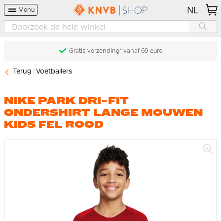
NL
Menu
Gratis verzending* vanaf 69 euro
Terug
Voetballers
NIKE PARK DRI-FIT
ONDERSHIRT LANGE MOUWEN
KIDS FEL ROOD
Ga
naar
het
einde
van
de
afbeeldingen-
gallerij