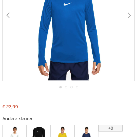
Ga
naar
het
€ 22,99
begin
van
de
Andere kleuren
afbeeldingen-
gallerij
+8