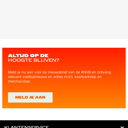
ALTIJD OP DE
HOOGTE BLIJVEN?
Meld je nu aan voor de nieuwsbrief van de KNVB en ontvang
relevant voetbalnieuws en acties m.b.t. kaartverkoop en
merchandise.
MELD JE AAN
KLANTENSERVICE