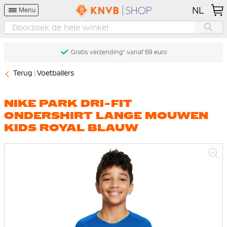
NL
Menu
Gratis verzending* vanaf 69 euro
Terug
Voetballers
NIKE PARK DRI-FIT
ONDERSHIRT LANGE MOUWEN
KIDS ROYAL BLAUW
Ga
naar
het
einde
van
de
afbeeldingen-
gallerij