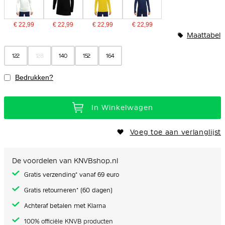
€ 22,99
€ 22,99
€ 22,99
€ 22,99
Maattabel
122
128
140
152
164
Bedrukken?
In Winkelwagen
Voeg toe aan verlanglijst
De voordelen van KNVBshop.nl
Gratis verzending* vanaf 69 euro
Gratis retourneren* (60 dagen)
Achteraf betalen met Klarna
100% officiële KNVB producten