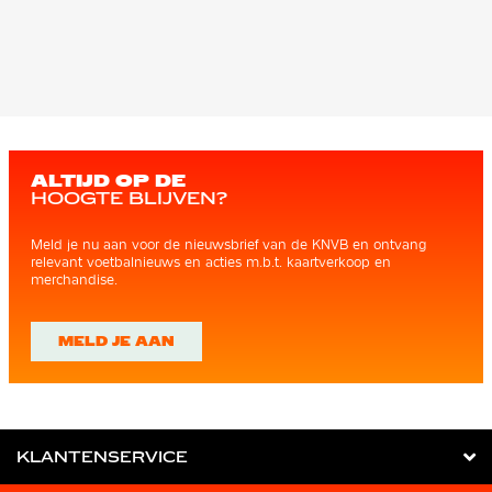
ALTIJD OP DE
HOOGTE BLIJVEN?
Meld je nu aan voor de nieuwsbrief van de KNVB en ontvang
relevant voetbalnieuws en acties m.b.t. kaartverkoop en
merchandise.
MELD JE AAN
KLANTENSERVICE