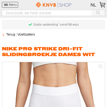
NL
Menu
Gratis verzending* vanaf 69 euro
Terug
Voetballers
NIKE PRO STRIKE DRI-FIT
SLIDINGBROEKJE DAMES WIT
Ga
naar
het
einde
van
de
afbeeldingen-
gallerij