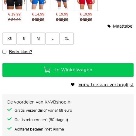
€ 19,99
€ 14,99
€ 19,99
€ 19,99
€ 30,00
€ 30,00
€ 30,00
€ 30,00
Maattabel
XS
S
M
L
XL
Bedrukken?
In Winkelwagen
Voeg toe aan verlanglijst
De voordelen van KNVBshop.nl
Gratis verzending* vanaf 69 euro
Gratis retourneren* (60 dagen)
Achteraf betalen met Klarna