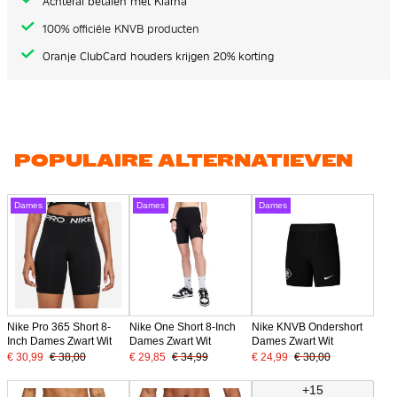
Achteraf betalen met Klarna
100% officiële KNVB producten
Oranje ClubCard houders krijgen 20% korting
POPULAIRE ALTERNATIEVEN
Dames
Dames
Dames
Nike Pro 365 Short 8-
Nike One Short 8-Inch
Nike KNVB Ondershort
Inch Dames Zwart Wit
Dames Zwart Wit
Dames Zwart Wit
€ 30,99
€ 38,00
€ 29,85
€ 34,99
€ 24,99
€ 30,00
+15