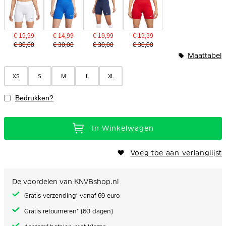
€ 19,99
€ 14,99
€ 19,99
€ 19,99
€ 30,00
€ 30,00
€ 30,00
€ 30,00
Maattabel
XS
S
M
L
XL
Bedrukken?
In Winkelwagen
Voeg toe aan verlanglijst
De voordelen van KNVBshop.nl
Gratis verzending* vanaf 69 euro
Gratis retourneren* (60 dagen)