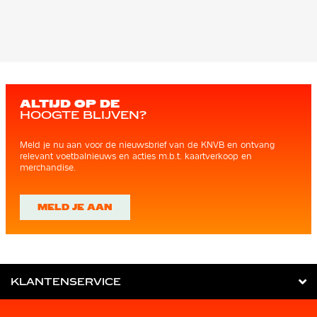
ALTIJD OP DE
HOOGTE BLIJVEN?
Meld je nu aan voor de nieuwsbrief van de KNVB en ontvang
relevant voetbalnieuws en acties m.b.t. kaartverkoop en
merchandise.
MELD JE AAN
KLANTENSERVICE