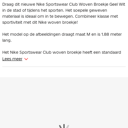
Draag dit nieuwe Nike Sportswear Club Woven Broekje Geel Wit
in de stad of tijdens het sporten. Het soepele geweven
materiaal is ideaal om in te bewegen. Combineer klasse met
sportiviteit met dit Nike woven broekje!
Het model op de afbeeldingen draagt
maat M
en is
1.88 meter
lang
.
Het Nike Sportswear Club woven broekje heeft een standaard
pasvorm wat zorgt voor een relaxed en fijn gevoel. Met de
Lees meer
elastische tailleband met trekkoorden kun je het broekje zelf
afstellen naar wens.
Het Nike woven broekje heeft twee open steekzakken zonder
een ritssluiting. Op de achterkant is een kleine zak met flap
eroverheen aanwezig, waar je veilig je sleutels of andere kleine
items in kunt opbergen. Het geborduurde Nike Futura logo zit
op de linkerkant aan de voorzijde.
Het Nike Sportswear Club woven broekje is gemaakt van 100%
polyester. De lichte stof is van geweven materiaal. Het materiaal