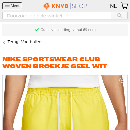
NL
Menu
Gratis verzending* vanaf 69 euro
Terug
Voetballers
NIKE SPORTSWEAR CLUB
WOVEN BROEKJE GEEL WIT
Ga
naar
het
einde
van
de
afbeeldingen-
gallerij