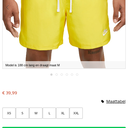
Model is 188 cm lang en draagt maat M
Ga
naar
het
€ 39,99
begin
van
Maattabel
de
afbeeldingen-
gallerij
XS
S
M
L
XL
XXL