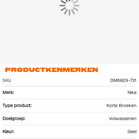
is stevig genoeg om actief in te bewegen en zelfs om in te
zwemmen.
PRODUCTKENMERKEN
SKU
DM6829-731
Meer
Nike
informatie
Korte Broeken
Volwassenen
Geel