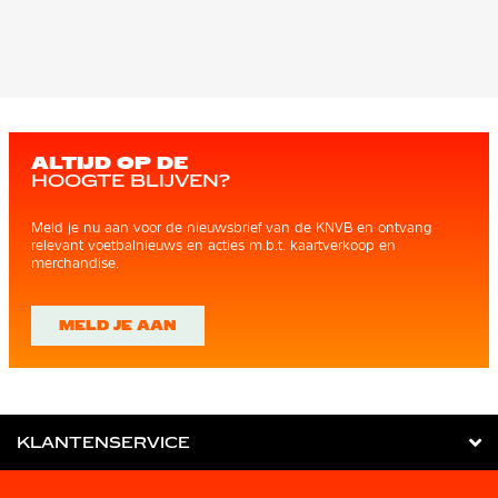
ALTIJD OP DE
HOOGTE BLIJVEN?
Meld je nu aan voor de nieuwsbrief van de KNVB en ontvang
relevant voetbalnieuws en acties m.b.t. kaartverkoop en
merchandise.
MELD JE AAN
KLANTENSERVICE