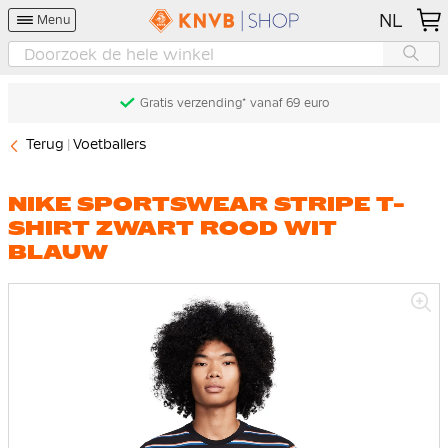
NL
Menu
Gratis verzending* vanaf 69 euro
Terug
Voetballers
NIKE SPORTSWEAR STRIPE T-
SHIRT ZWART ROOD WIT
BLAUW
Ga
naar
het
einde
van
de
afbeeldingen-
gallerij