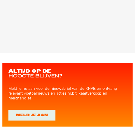
ALTIJD OP DE
HOOGTE BLIJVEN?
Meld je nu aan voor de nieuwsbrief van de KNVB en ontvang
relevant voetbalnieuws en acties m.b.t. kaartverkoop en
merchandise.
MELD JE AAN