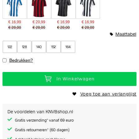
€ 16,99
€ 20,99
€ 16,99
€ 16,99
€ 28,00
€ 28,00
€ 28,00
€ 28,00
Maattabel
122
128
140
152
164
Bedrukken?
In Winkelwagen
Voeg toe aan verlanglijst
De voordelen van KNVBshop.nl
Gratis verzending* vanaf 69 euro
Gratis retourneren* (60 dagen)