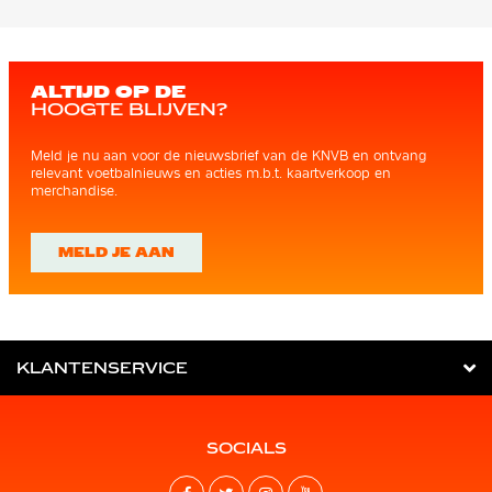
ALTIJD OP DE
HOOGTE BLIJVEN?
Meld je nu aan voor de nieuwsbrief van de KNVB en ontvang
relevant voetbalnieuws en acties m.b.t. kaartverkoop en
merchandise.
MELD JE AAN
KLANTENSERVICE
SOCIALS