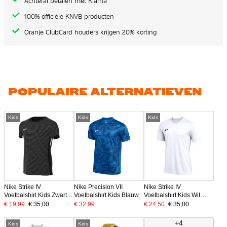
Achteraf betalen met Klarna
100% officiële KNVB producten
Oranje ClubCard houders krijgen 20% korting
POPULAIRE ALTERNATIEVEN
Kids
Kids
Kids
Nike Strike IV
Nike Precision VII
Nike Strike IV
Voetbalshirt Kids Zwart
Voetbalshirt Kids Blauw
Voetbalshirt Kids Wit
Grijs
Zwart
€ 19,99
€ 35,00
€ 32,99
€ 24,50
€ 35,00
+4
Kids
Kids