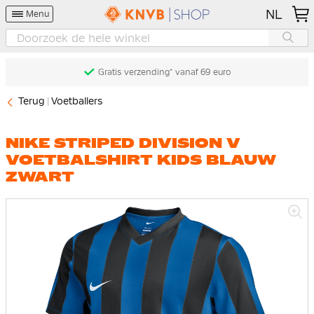
NL
Menu
Gratis verzending* vanaf 69 euro
Terug
Voetballers
NIKE STRIPED DIVISION V
VOETBALSHIRT KIDS BLAUW
ZWART
Ga
naar
het
einde
van
de
afbeeldingen-
gallerij