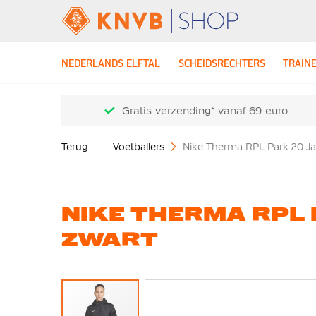
NEDERLANDS ELFTAL
SCHEIDSRECHTERS
TRAIN
Gratis verzending* vanaf 69 euro
Terug
Voetballers
Nike Therma RPL Park 20 J
NIKE THERMA RPL 
ZWART
Ga
naar
het
einde