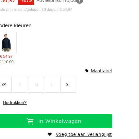
 54,97
-50%
Adviesprijs
€ 110,00
ste prijs in de afgelopen 30 dagen: € 54,97
ndere kleuren
€ 54,97
€ 110,00
Maattabel
XS
S
M
L
XL
Bedrukken?
In Winkelwagen
Voeg toe aan verlanglijst