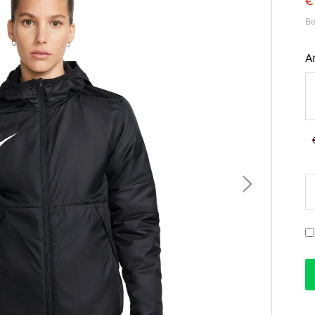
€
Be
A