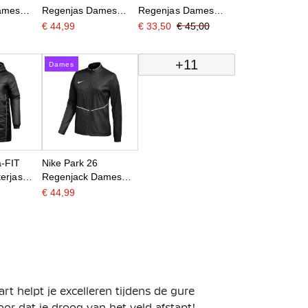
ames
Regenjas Dames
Regenjas Dames
Rood Wit
Blauw Wit
€ 44,99
€ 33,50
€ 45,00
+11
Dames
a-FIT
Nike Park 26
erjas
Regenjack Dames
t Wit
Zwart Wit
€ 44,99
 helpt je excelleren tijdens de gure
or dat je droog van het veld afstapt!