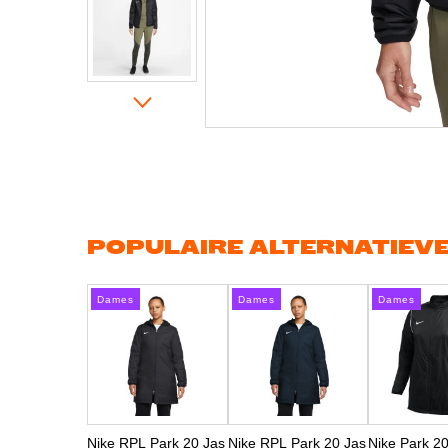
Ga
naar
het
begin
van
de
afbeeldingen-
gallerij
POPULAIRE ALTERNATIEV
Dames
Dames
Dames
Nike RPL Park 20 Jas
Nike RPL Park 20 Jas
Nike Park 2