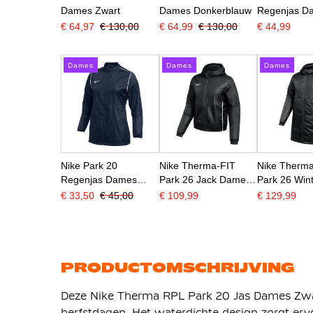
Dames Zwart
Dames Donkerblauw
Regenjas D
Zwart Wit
€ 64,97
€ 130,00
€ 64,99
€ 130,00
€ 44,99
Dames
Dames
Dames
Nike Park 20
Nike Therma-FIT
Nike Therm
Regenjas Dames
Park 26 Jack Dames
Park 26 Wint
Donkerblauw Wit
Zwart Wit
Dames Zwar
€ 33,50
€ 45,00
€ 109,99
€ 129,99
PRODUCTOMSCHRIJVING
Deze Nike Therma RPL Park 20 Jas Dames Zwart
herfstdagen. Het waterdichte design zorgt ervo