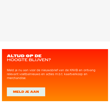
ALTIJD OP DE
HOOGTE BLIJVEN?
Meld je nu aan voor de nieuwsbrief van de KNVB en ontvang
relevant voetbalnieuws en acties m.b.t. kaartverkoop en
merchandise.
MELD JE AAN