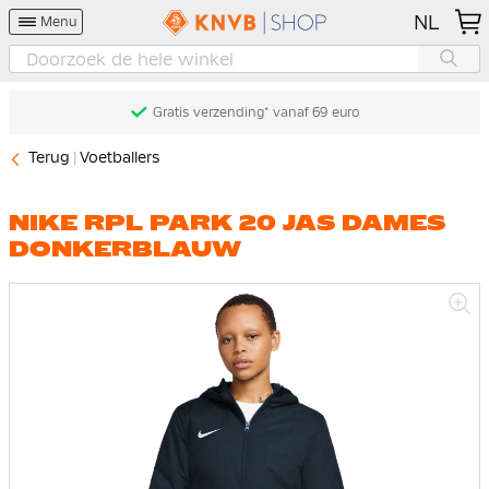
NL
Menu
Gratis verzending* vanaf 69 euro
Terug
Voetballers
NIKE RPL PARK 20 JAS DAMES
DONKERBLAUW
Ga
naar
het
einde
van
de
afbeeldingen-
gallerij