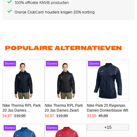
100% officiële KNVB producten
Oranje ClubCard houders krijgen 20% korting
POPULAIRE ALTERNATIEVEN
Dames
Dames
Dames
Nike Therma RPL Park
Nike Therma RPL Park
Nike Park 20 Regenjas
20 Jas Dames
20 Jas Dames Zwart
Dames Donkerblauw Wit
Donkerblauw
54,97
110,00
54,97
110,00
33,50
45,00
+15
Dames
Dames