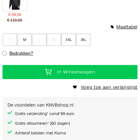
€ 59,50
€ 110,00
Maattabel
S
M
L
XL
XXL
3XL
Bedrukken?
In Winkelwagen
Voeg toe aan verlanglijst
De voordelen van KNVBshop.nl
Gratis verzending* vanaf 69 euro
Gratis retourneren* (60 dagen)
Achteraf betalen met Klarna