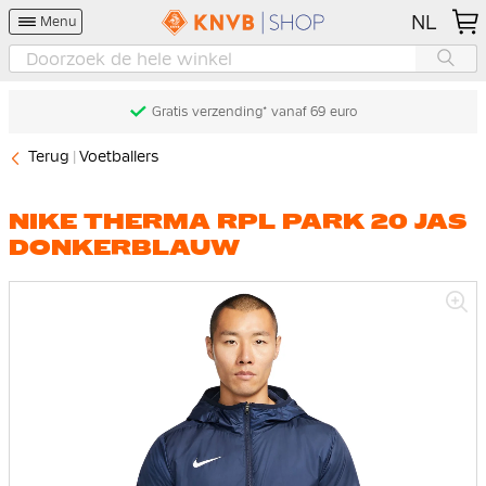
NL
Menu
Gratis verzending* vanaf 69 euro
Terug
Voetballers
NIKE THERMA RPL PARK 20 JAS
DONKERBLAUW
Ga
naar
het
einde
van
de
afbeeldingen-
gallerij