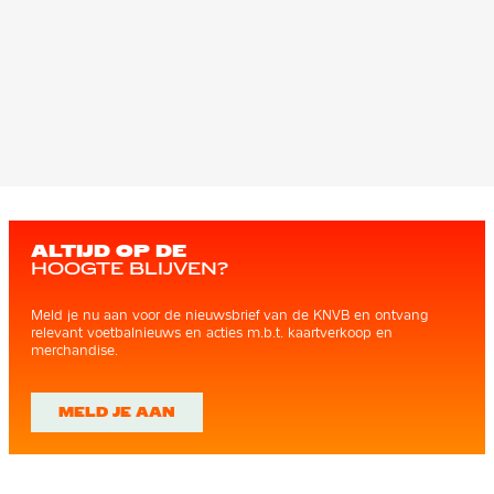
ALTIJD OP DE
HOOGTE BLIJVEN?
Meld je nu aan voor de nieuwsbrief van de KNVB en ontvang
relevant voetbalnieuws en acties m.b.t. kaartverkoop en
merchandise.
MELD JE AAN