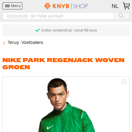
NL
Menu
Gratis verzending* vanaf 69 euro
Terug
Voetballers
NIKE PARK REGENJACK WOVEN
GROEN
Ga
naar
het
einde
van
de
afbeeldingen-
gallerij