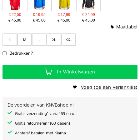
€ 22,50
€ 19,95
€ 17,99
€ 24,99
€ 45,00
€ 45,00
€ 45,00
€ 45,00
Maattabel
S
M
L
XL
XXL
Bedrukken?
In Winkelwagen
Voeg toe aan verlanglijst
De voordelen van KNVBshop.nl
Gratis verzending* vanaf 69 euro
Gratis retourneren* (60 dagen)
Achteraf betalen met Klarna