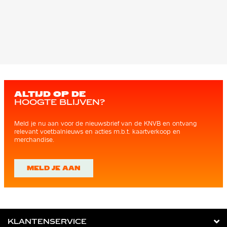
ALTIJD OP DE
HOOGTE BLIJVEN?
Meld je nu aan voor de nieuwsbrief van de KNVB en ontvang
relevant voetbalnieuws en acties m.b.t. kaartverkoop en
merchandise.
MELD JE AAN
KLANTENSERVICE