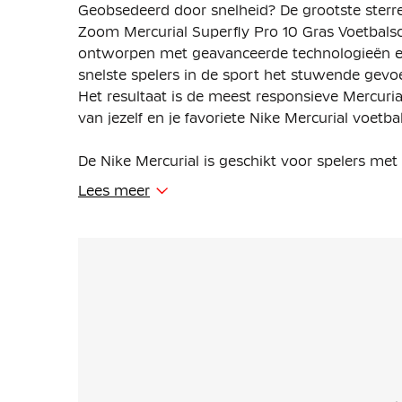
Geobsedeerd door snelheid? De grootste sterr
Zoom Mercurial Superfly Pro 10 Gras Voetbals
ontworpen met geavanceerde technologieën en 
snelste spelers in de sport het stuwende gevoe
Het resultaat is de meest responsieve Mercurial
van jezelf en je favoriete Nike Mercurial voetb
De Nike Mercurial is geschikt voor spelers met
Lees meer
Deze voetbalschoenen zijn gemaakt met een ve
unit zit in de plaat en biedt extra responsieve
Een kleverige afwerking is ontworpen om je te
bal te behouden tijdens snelle dribbels.
Het golfachtige tractiepatroon bestaat uit een
resulteert in een groter oppervlak van de Air 
tegelijkertijd voldoende grip wordt geboden.