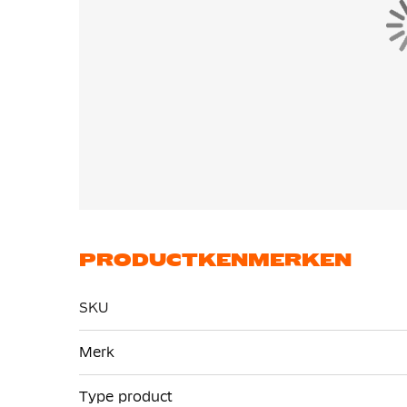
Een volledig Flyknit bovenwerk is zeer zacht, 
PRODUCTKENMERKEN
SKU
Meer
Merk
informatie
Type product