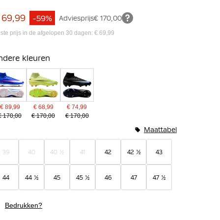
 69,99
-59%
Adviesprijs
€ 170,00
ste prijs in de afgelopen 30 dagen: € 69,99
ndere kleuren
€ 89,99
€ 68,99
€ 74,99
€ 170,00
€ 170,00
€ 170,00
Maattabel
39
40
40 ½
41
42
42 ½
43
44
44 ½
45
45 ½
46
47
47 ½
Bedrukken?