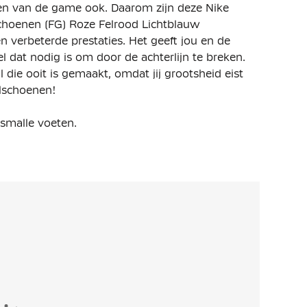
en van de game ook. Daarom zijn deze Nike
choenen (FG) Roze Felrood Lichtblauw
verbeterde prestaties. Het geeft jou en de
l dat nodig is om door de achterlijn te breken.
 die ooit is gemaakt, omdat jij grootsheid eist
alschoenen!
 smalle voeten.
rbeterde Zoom Air unit over 3/4-lengte. Deze
 demping op het veld.
 helpen doelen te bereiken en controle over de
 serie trapsgewijs geplaatste noppen, wat
Zoom-unit dat wordt benut, terwijl er