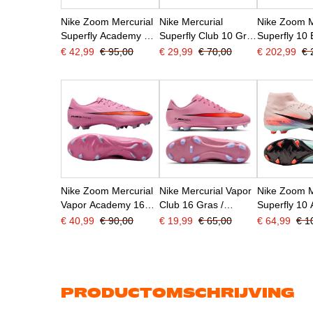
Nike Zoom Mercurial
Nike Mercurial
Nike Zoom M
Superfly Academy 10
Superfly Club 10 Gras
Superfly 10 
Gras / Kunstgras
/ Kunstgras
Gras
€ 42,99
€ 95,00
€ 29,99
€ 70,00
€ 202,99
€ 
Voetbalschoenen
Voetbalschoenen
Voetbalsch
(MG) Roze Felrood
(MG) Roze Felrood
(FG) Zalmro
Lichtblauw
Lichtblauw
Donkerblau
Nike Zoom Mercurial
Nike Mercurial Vapor
Nike Zoom M
Vapor Academy 16
Club 16 Gras /
Superfly 10
Gras / Kunstgras
Kunstgras
Gras / Kuns
€ 40,99
€ 90,00
€ 19,99
€ 65,00
€ 64,99
€ 1
Voetbalschoenen
Voetbalschoenen
Voetbalsch
(MG) Roze Felrood
(MG) Roze Felrood
(MG) Roze 
Lichtblauw
Lichtblauw
Turquoise
PRODUCTOMSCHRIJVING