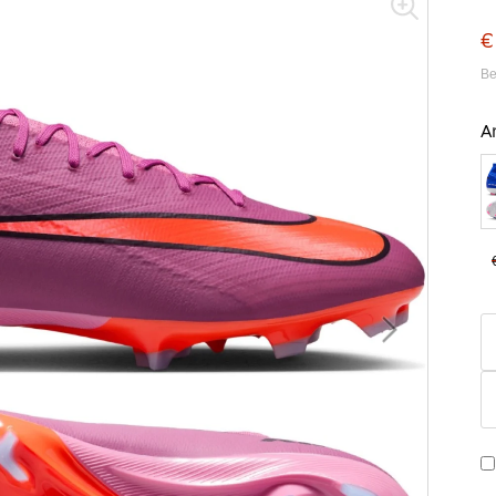
€
Be
A