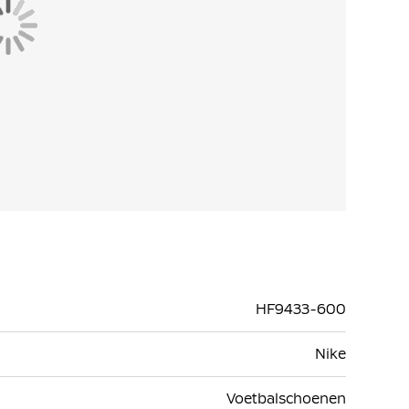
elastisch en speciaal gevormd voor de voeten.
HF9433-600
Nike
Voetbalschoenen