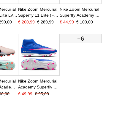
ercurial
Nike Zoom Mercurial
Nike Zoom Mercurial
Elite LV8
Superfly 11 Elite (FG)
Superfly Academy 10
Gras
IJzeren-Nop
290,00
€ 260,99
€ 289,99
€ 44,99
€ 100,00
oenen
Voetbalschoenen
Voetbalschoenen
ze
Zwart Felgroen
(SG) Anti-Clog Roze
+6
w Paars
Zilvergrijs
Felrood Lichtblauw
ercurial
Nike Zoom Mercurial
 Academy
Academy Superfly 10
tgras
Gras / Kunstgras
00,00
€ 49,99
€ 95,00
oenen
Voetbalschoenen
Blauw
(MG) Blauw Wit
Felroze