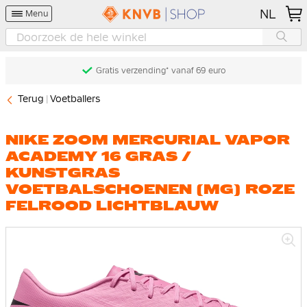
NL
Menu
Gratis verzending* vanaf 69 euro
Terug
Voetballers
NIKE ZOOM MERCURIAL VAPOR
ACADEMY 16 GRAS /
KUNSTGRAS
VOETBALSCHOENEN (MG) ROZE
FELROOD LICHTBLAUW
Ga
naar
het
einde
van
de
afbeeldingen-
gallerij