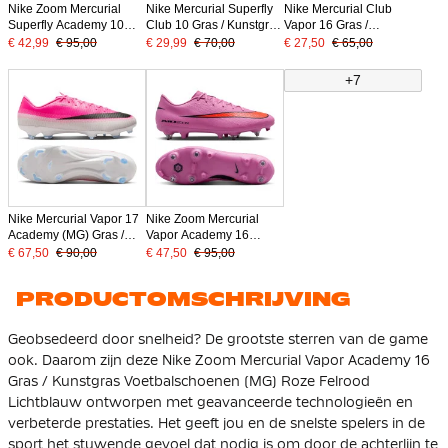
Nike Zoom Mercurial
Nike Mercurial Superfly
Nike Mercurial Club
Superfly Academy 10
Club 10 Gras / Kunstgras
Vapor 16 Gras /
Gras / Kunstgras
Voetbalschoenen (MG)
Kunstgras
€ 42,99
€ 95,00
€ 29,99
€ 70,00
€ 27,50
€ 65,00
Voetbalschoenen (MG)
Roze Felrood Lichtblauw
Voetbalschoenen (MG)
Roze Felrood Lichtblauw
Blauw Wit Felroze
+7
Nike Mercurial Vapor 17
Nike Zoom Mercurial
Academy (MG) Gras /
Vapor Academy 16
Kunstgras
IJzeren-Nop
€ 67,50
€ 90,00
€ 47,50
€ 95,00
Voetbalschoenen
Voetbalschoenen (SG)
Felroze Wit Zwart
Anti-Clog Roze Felrood
PRODUCTOMSCHRIJVING
Lichtblauw
Geobsedeerd door snelheid? De grootste sterren van de game
ook. Daarom zijn deze Nike Zoom Mercurial Vapor Academy 16
Gras / Kunstgras Voetbalschoenen (MG) Roze Felrood
Lichtblauw ontworpen met geavanceerde technologieën en
verbeterde prestaties. Het geeft jou en de snelste spelers in de
sport het stuwende gevoel dat nodig is om door de achterlijn te