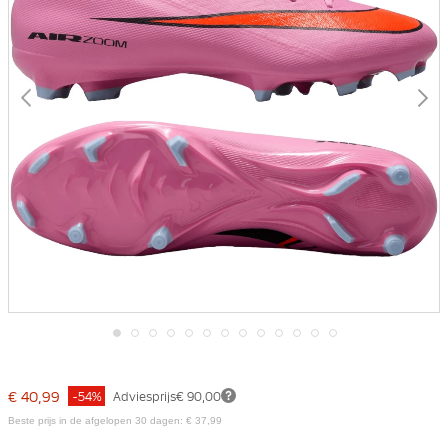
Ga
naar
het
€ 40,99
-54%
Adviesprijs
€ 90,00
begin
van
Beste prijs in de afgelopen 30 dagen: € 37,99
de
afbeeldingen-