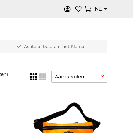
NL
n
k
Achteraf betalen met Klarna
ten)