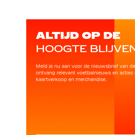
ALTIJD OP DE
HOOGTE BLIJVE
Meld je nu aan voor de nieuwsbrief van d
ontvang relevant voetbalnieuws en acties 
kaartverkoop en merchandise.