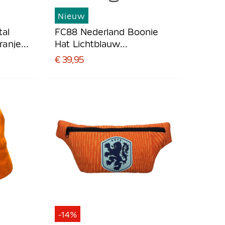
Nieuw
tal
FC88 Nederland Boonie
ranje
Hat Lichtblauw
Donkerblauw Oranje
€ 39,95
-14%