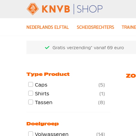
NEDERLANDS ELFTAL
SCHEIDSRECHTERS
TRAIN
Gratis verzending* vanaf 69 euro
Type Product
ZO
Caps
5
Shirts
1
Tassen
8
Doelgroep
Volwassenen
14