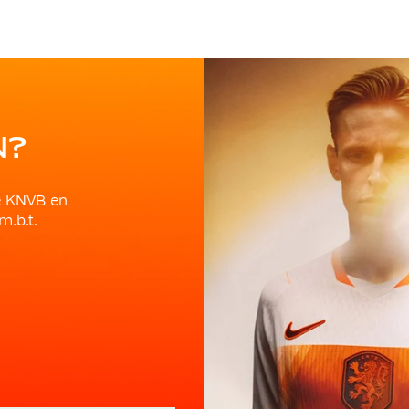
N?
e KNVB en
m.b.t.