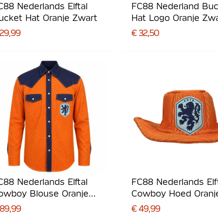
C88 Nederlands Elftal
FC88 Nederland Buc
ucket Hat Oranje Zwart
Hat Logo Oranje Zw
 29,99
€ 32,50
C88 Nederlands Elftal
FC88 Nederlands Elf
owboy Blouse Oranje
Cowboy Hoed Oranj
onkerblauw Lichtblauw
Lichtblauw Donkerb
 89,99
€ 49,99