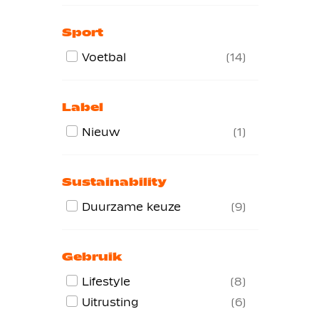
Sport
Voetbal
14
Label
Nieuw
1
Sustainability
Duurzame keuze
9
Gebruik
Lifestyle
8
Uitrusting
6