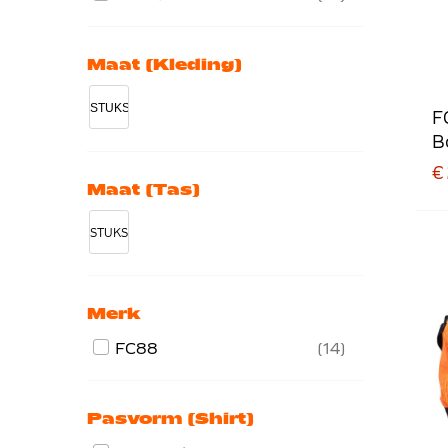
Maat (kleding)
STUKS
F
B
Z
€ 
Maat (tas)
STUKS
Merk
FC88
14
Pasvorm (shirt)