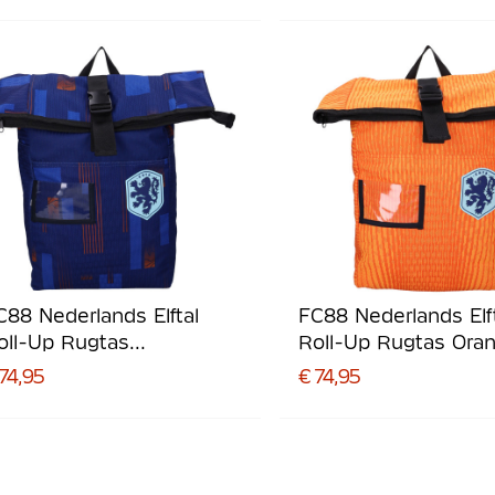
C88 Nederlands Elftal
FC88 Nederlands Elf
oll-Up Rugtas
Roll-Up Rugtas Oran
onkerblauw Zwart
Zwart Lichtblauw
74,95
€ 74,95
ichtblauw
Donkerblauw