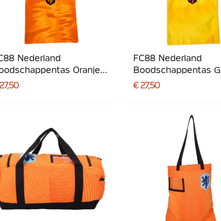
C88 Nederland
FC88 Nederland
oodschappentas Oranje
Boodschappentas G
wart
Oranje Zwart
27,50
€ 27,50