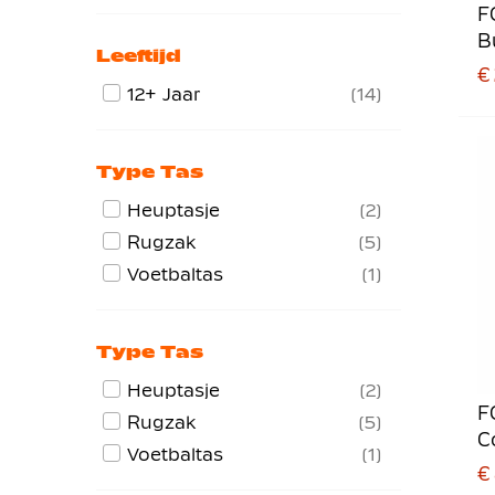
F
B
Leeftijd
€
12+ Jaar
14
Type Tas
Heuptasje
2
Rugzak
5
Voetbaltas
1
Type Tas
Heuptasje
2
F
Rugzak
5
C
Voetbaltas
1
D
€