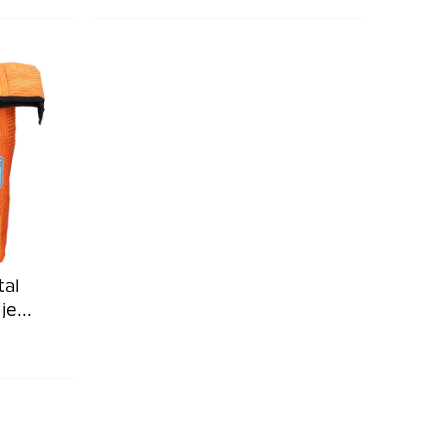
tal
je