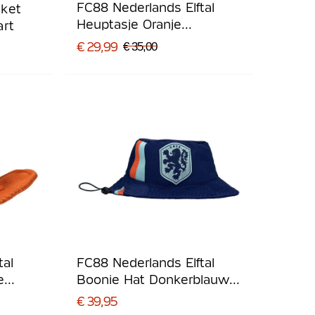
FC88 Nederlands Elftal
ket
Heuptasje Oranje
art
Lichtblauw Donkerblauw
€ 29,99
€ 35,00
tal
FC88 Nederlands Elftal
e
Boonie Hat Donkerblauw
lauw
Lichtblauw Oranje
€ 39,95