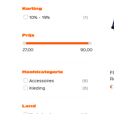
Korting
10% - 19%
1
Prijs
27,00
90,00
Hoofdcategorie
F
R
Accessoires
8
D
€ 
Kleding
6
L
Land