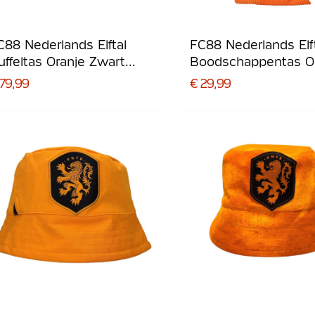
C88 Nederlands Elftal
FC88 Nederlands Elf
uffeltas Oranje Zwart
Boodschappentas O
lauw
Zwart Lichtblauw
 79,99
€ 29,99