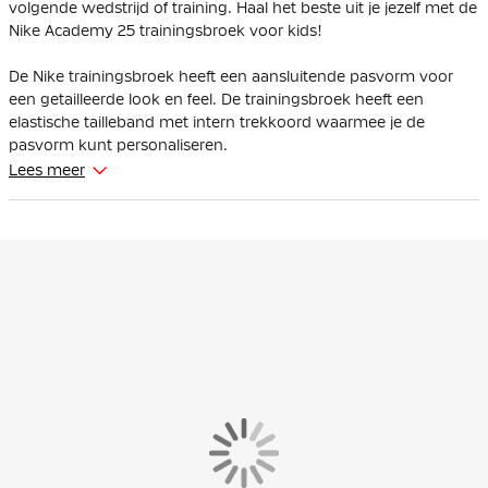
volgende wedstrijd of training. Haal het beste uit je jezelf met de
Nike Academy 25 trainingsbroek voor kids!
De Nike trainingsbroek heeft een aansluitende pasvorm voor
een getailleerde look en feel. De trainingsbroek heeft een
elastische tailleband met intern trekkoord waarmee je de
pasvorm kunt personaliseren.
Lees meer
De Nike Academy trainingsbroek heeft ritszakken, waardoor je
veilig je belangrijkste spullen kunt bewaren. Dankzij de
enkelritsen kun je de trainingsbroek eenvoudig aan en uit
trekken over je (voetbal)schoenen.
De Nike trainingsbroek is gemaakt van 100% polyester, waarvan
minstens 75% bestaat uit gerecycled materiaal. De Nike Dri-FIT
technologie voert zweet weg van je huid voor snellere
verdamping, zodat je droog en comfortabel blijft. De constructie
van de trainingsbroek vermindert materiaalverspilling.