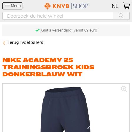
NL
Menu
Gratis verzending* vanaf 69 euro
Terug
Voetballers
NIKE ACADEMY 25
TRAININGSBROEK KIDS
DONKERBLAUW WIT
Ga
naar
het
einde
van
de
afbeeldingen-
gallerij