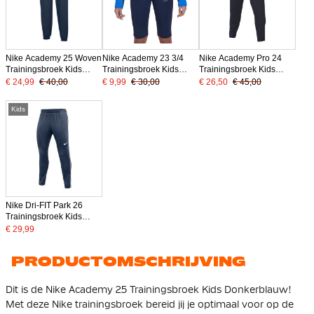
Nike Academy 25 Woven
Nike Academy 23 3/4
Nike Academy Pro 24
Trainingsbroek Kids
Trainingsbroek Kids
Trainingsbroek Kids
Donkerblauw Wit
Donkerblauw Wit
Donkerblauw Wit
€ 24,99
€ 40,00
€ 9,99
€ 30,00
€ 26,50
€ 45,00
Kids
Nike Dri-FIT Park 26
Trainingsbroek Kids
Donkerblauw Wit
€ 29,99
PRODUCTOMSCHRIJVING
Dit is de Nike Academy 25 Trainingsbroek Kids Donkerblauw!
Met deze Nike trainingsbroek bereid jij je optimaal voor op de