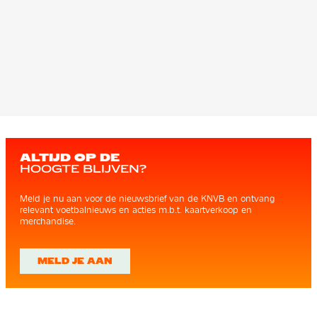
ALTIJD OP DE
HOOGTE BLIJVEN?
Meld je nu aan voor de nieuwsbrief van de KNVB en ontvang
relevant voetbalnieuws en acties m.b.t. kaartverkoop en
merchandise.
MELD JE AAN