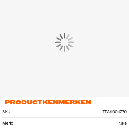
trainingsbroek heeft ritszakken, waardoor je veilig je
belangrijkste spullen kunt bewaren. Dankzij de enkelritsen kun
je de trainingsbroek eenvoudig aan en uit trekken over je
(voetbal)schoenen.
Het Nike Trainingspak is gemaakt van 100% polyester, waarvan
minstens 75% bestaat uit gerecycled materiaal. Het trainingspak
is gemaakt van een duurzame en ademende stoffencombinatie,
zorgt het ervoor dat je tijdens je training koel en droog blijft.
PRODUCTKENMERKEN
SKU
TPAK004770
Meer
Nike
informatie