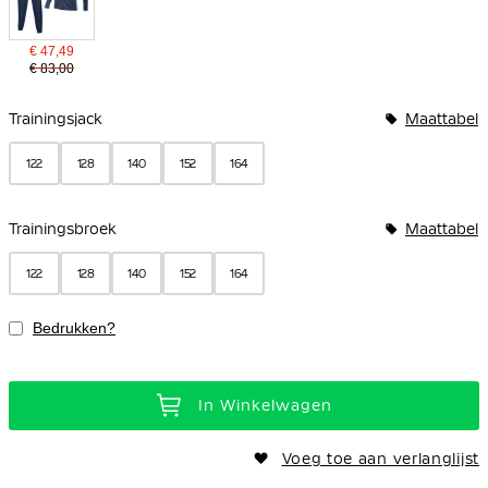
€ 47,49
€ 83,00
Bundelopties
Trainingsjack
Maattabel
122
128
140
152
164
Trainingsbroek
Maattabel
122
128
140
152
164
Bedrukken?
In Winkelwagen
Voeg toe aan verlanglijst