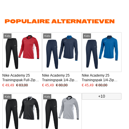
POPULAIRE ALTERNATIEVEN
Kids
Kids
Kids
Nike Academy 25
Nike Academy 25
Nike Academy 25
Trainingspak Full-Zip
Trainingspak 1/4-Zip
Trainingspak 1/4-Zip
Kids Rood Zwart Wit
Kids Donkerblauw Blauw
Kids Blauw Donkerblauw
€ 49,49
€ 83,00
€ 45,49
€ 80,00
€ 45,49
€ 80,00
Wit
Wit
+10
Kids
Kids