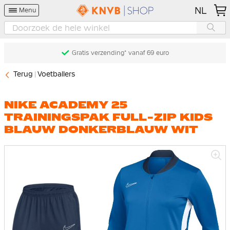
NL
Menu
Gratis verzending* vanaf 69 euro
Terug
Voetballers
NIKE ACADEMY 25
TRAININGSPAK FULL-ZIP KIDS
BLAUW DONKERBLAUW WIT
Ga
naar
het
einde
van
de
afbeeldingen-
gallerij