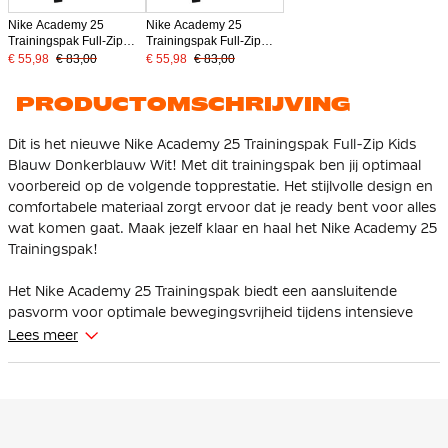
Nike Academy 25
Nike Academy 25
Trainingspak Full-Zip
Trainingspak Full-Zip
Kids Zwart Grijs Wit
Kids Grijs Zwart Wit
€ 55,98
€ 83,00
€ 55,98
€ 83,00
PRODUCTOMSCHRIJVING
Dit is het nieuwe Nike Academy 25 Trainingspak Full-Zip Kids
Blauw Donkerblauw Wit! Met dit trainingspak ben jij optimaal
voorbereid op de volgende topprestatie. Het stijlvolle design en
comfortabele materiaal zorgt ervoor dat je ready bent voor alles
wat komen gaat. Maak jezelf klaar en haal het Nike Academy 25
Trainingspak!
Het Nike Academy 25 Trainingspak biedt een aansluitende
pasvorm voor optimale bewegingsvrijheid tijdens intensieve
trainingen. De langere zoom zorgt voor extra bedekking terwijl
Lees meer
je beweegt.
De trainingstrui is voorzien van een stijlvolle 1/4-zip constructie
en is daardoor gemakkelijk aan en uit te trekken en gunstig
voor ventilatie aan je hals bij intensive inspanning. De Nike