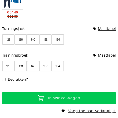
€ 64,49
€ 82,99
Bundelopties
Trainingsjack
Maattabel
122
128
140
152
164
Trainingsbroek
Maattabel
122
128
140
152
164
Bedrukken?
In Winkelwagen
Voeg toe aan verlanglijst