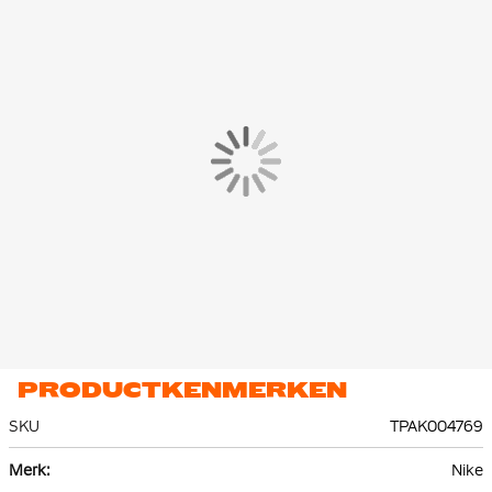
trainingsbroek heeft ritszakken, waardoor je veilig je
belangrijkste spullen kunt bewaren. Dankzij de enkelritsen kun
je de trainingsbroek eenvoudig aan en uit trekken over je
(voetbal)schoenen.
Het Nike Trainingspak is gemaakt van 100% polyester, waarvan
minstens 75% bestaat uit gerecycled materiaal. Het trainingspak
is gemaakt van een duurzame en ademende stoffencombinatie,
zorgt het ervoor dat je tijdens je training koel en droog blijft.
PRODUCTKENMERKEN
SKU
TPAK004769
Meer
Nike
informatie