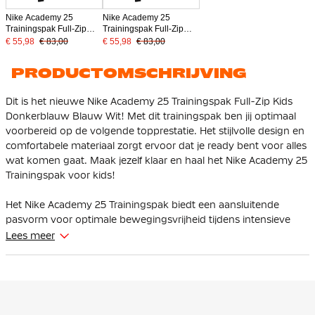
Nike Academy 25
Nike Academy 25
Trainingspak Full-Zip
Trainingspak Full-Zip
Kids Grijs Zwart Wit
Kids Zwart Grijs Wit
€ 55,98
€ 83,00
€ 55,98
€ 83,00
PRODUCTOMSCHRIJVING
Dit is het nieuwe Nike Academy 25 Trainingspak Full-Zip Kids
Donkerblauw Blauw Wit! Met dit trainingspak ben jij optimaal
voorbereid op de volgende topprestatie. Het stijlvolle design en
comfortabele materiaal zorgt ervoor dat je ready bent voor alles
wat komen gaat. Maak jezelf klaar en haal het Nike Academy 25
Trainingspak voor kids!
Het Nike Academy 25 Trainingspak biedt een aansluitende
pasvorm voor optimale bewegingsvrijheid tijdens intensieve
trainingen. De langere zoom zorgt voor extra bedekking terwijl
Lees meer
je beweegt.
De trainingstrui is voorzien van een stijlvolle 1/4-zip constructie
en is daardoor gemakkelijk aan en uit te trekken en gunstig
voor ventilatie aan je hals bij intensive inspanning. De Nike