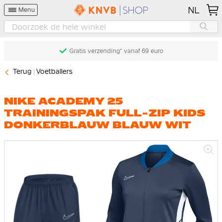
NL
Menu
Gratis verzending* vanaf 69 euro
Terug
Voetballers
NIKE ACADEMY 25
TRAININGSPAK FULL-ZIP KIDS
DONKERBLAUW BLAUW WIT
Ga
naar
het
einde
van
de
afbeeldingen-
gallerij