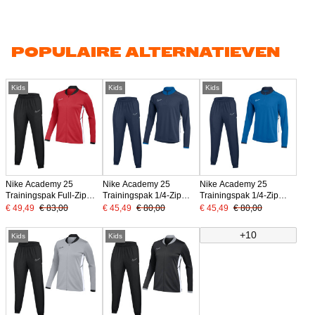
POPULAIRE ALTERNATIEVEN
Kids
Kids
Kids
Nike Academy 25
Nike Academy 25
Nike Academy 25
Trainingspak Full-Zip
Trainingspak 1/4-Zip
Trainingspak 1/4-Zip
Kids Rood Zwart Wit
Kids Donkerblauw Blauw
Kids Blauw Donkerblauw
€ 49,49
€ 83,00
€ 45,49
€ 80,00
€ 45,49
€ 80,00
Wit
Wit
+10
Kids
Kids