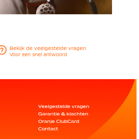
Bekijk de veelgestelde vragen
Voor een snel antwoord
Veelgestelde vragen
Garantie & klachten
Oranje ClubCard
Contact