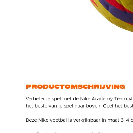
Ga
naar
het
begin
van
de
afbeeldingen-
gallerij
PRODUCTOMSCHRIJVING
Verbeter je spel met de Nike Academy Team Voe
het beste van je spel naar boven. Geef het best
Deze Nike voetbal is verkrijgbaar in maat 3, 4 e