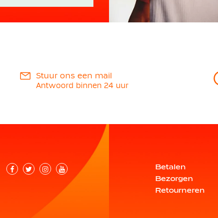
Stuur ons een mail
Antwoord binnen 24 uur
Betalen
Bezorgen
Retourneren