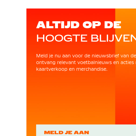
ALTIJD OP DE
HOOGTE BLIJVE
Meld je nu aan voor de nieuwsbrief van d
ontvang relevant voetbalnieuws en acties 
kaartverkoop en merchandise.
MELD JE AAN