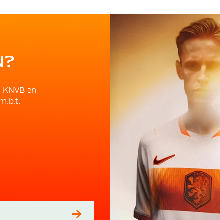
N?
e KNVB en
m.b.t.