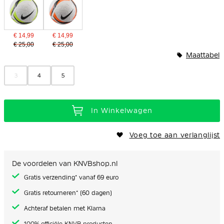
€ 14,99
€ 14,99
€ 25,00
€ 25,00
Maattabel
3
4
5
In Winkelwagen
Voeg toe aan verlanglijst
De voordelen van KNVBshop.nl
Gratis verzending* vanaf 69 euro
Gratis retourneren* (60 dagen)
Achteraf betalen met Klarna
100% officiële KNVB producten