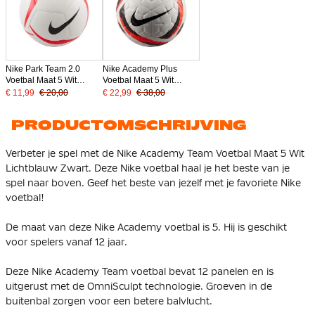
Nike Park Team 2.0
Nike Academy Plus
Voetbal Maat 5 Wit
Voetbal Maat 5 Wit
Felrood Zwart
Felrood Zwart
€ 11,99
€ 20,00
€ 22,99
€ 38,00
PRODUCTOMSCHRIJVING
Verbeter je spel met de Nike Academy Team Voetbal Maat 5 Wit
Lichtblauw Zwart. Deze Nike voetbal haal je het beste van je
spel naar boven. Geef het beste van jezelf met je favoriete Nike
voetbal!
De maat van deze Nike Academy voetbal is 5. Hij is geschikt
voor spelers vanaf 12 jaar.
Deze Nike Academy Team voetbal bevat 12 panelen en is
uitgerust met de OmniSculpt technologie. Groeven in de
buitenbal zorgen voor een betere balvlucht.