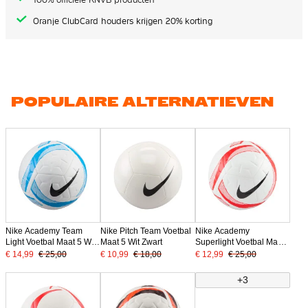
Oranje ClubCard houders krijgen 20% korting
POPULAIRE ALTERNATIEVEN
Nike Academy Team
Nike Pitch Team Voetbal
Nike Academy
Light Voetbal Maat 5 Wit
Maat 5 Wit Zwart
Superlight Voetbal Maat
Blauw Zwart
4 Wit Fel Rood Zwart
€ 14,99
€ 25,00
€ 10,99
€ 18,00
€ 12,99
€ 25,00
+3