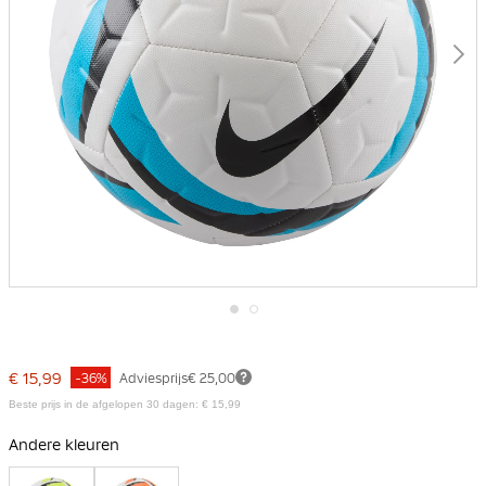
Ga
naar
het
€ 15,99
-36%
Adviesprijs
€ 25,00
begin
van
Beste prijs in de afgelopen 30 dagen: € 15,99
de
afbeeldingen-
Andere kleuren
gallerij