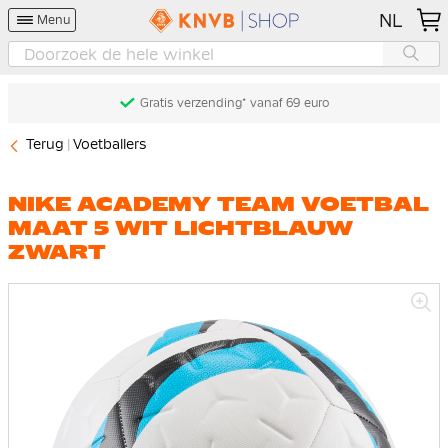
NL
Menu
Gratis verzending* vanaf 69 euro
Terug
Voetballers
NIKE ACADEMY TEAM VOETBAL
MAAT 5 WIT LICHTBLAUW
ZWART
Ga
naar
het
einde
van
de
afbeeldingen-
gallerij