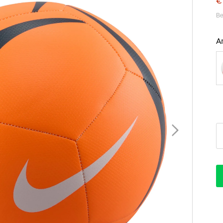
€
Be
A