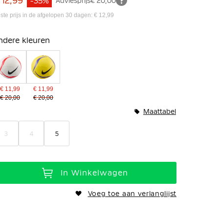
 12,99
-35%
Adviesprijs
€ 20,00
ste prijs in de afgelopen 30 dagen: € 12,99
ndere kleuren
€ 11,99
€ 11,99
€ 20,00
€ 20,00
Maattabel
3
4
5
In Winkelwagen
Voeg toe aan verlanglijst