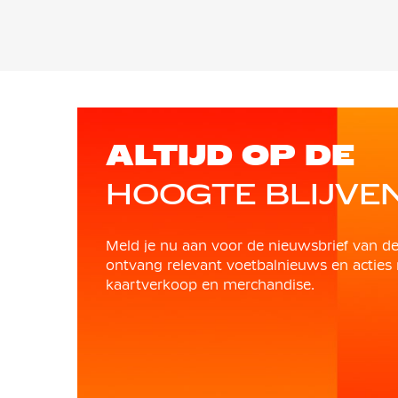
ALTIJD OP DE
HOOGTE BLIJVE
Meld je nu aan voor de nieuwsbrief van d
ontvang relevant voetbalnieuws en acties 
kaartverkoop en merchandise.