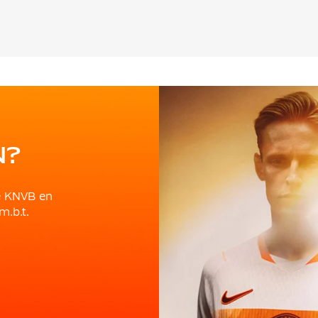
N?
e KNVB en
m.b.t.