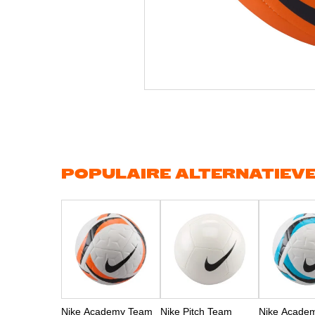
Ga
naar
het
begin
van
de
afbeeldingen-
gallerij
POPULAIRE ALTERNATIEV
Nike Academy Team
Nike Pitch Team
Nike Acade