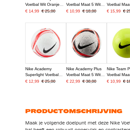
Voetbal Wit Oranje
Voetbal Maat 5 Wit
Voetbal Maat
Zwart
Zwart
Lichtblauw 
€ 14,99
€ 25,00
€ 10,99
€ 18,00
€ 15,99
€ 2
Nike Academy
Nike Academy Plus
Nike Team P
Superlight Voetbal
Voetbal Maat 5 Wit
Voetbal Maa
Maat 4 Wit Fel Rood
Felrood Zwart
Neongeel Zw
€ 12,99
€ 25,00
€ 22,99
€ 38,00
€ 10,99
€ 1
Zwart
PRODUCTOMSCHRIJVING
Maak je volgende doelpunt met deze Nike Voet
bal heeft een robuust oppervlak en contrastere