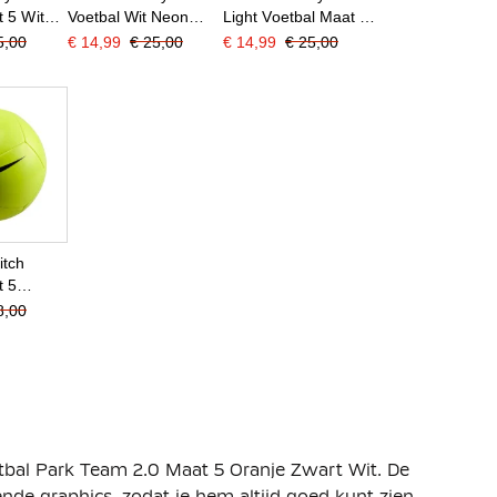
 5 Wit
Voetbal Wit Neon
Light Voetbal Maat 5
Zwart
Geel Zwart
Wit Blauw Zwart
5,00
€ 14,99
€ 25,00
€ 14,99
€ 25,00
itch
t 5
art
8,00
bal Park Team 2.0 Maat 5 Oranje Zwart Wit. De
nde graphics, zodat je hem altijd goed kunt zien