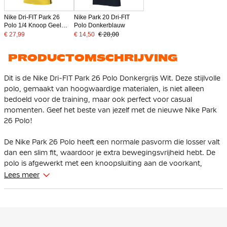
Nike Dri-FIT Park 26
Nike Park 20 Dri-FIT
Polo 1/4 Knoop Geel
Polo Donkerblauw
Zwart
€ 27,99
€ 14,50
€ 28,00
PRODUCTOMSCHRIJVING
Dit is de Nike Dri-FIT Park 26 Polo Donkergrijs Wit. Deze stijlvolle
polo, gemaakt van hoogwaardige materialen, is niet alleen
bedoeld voor de training, maar ook perfect voor casual
momenten. Geef het beste van jezelf met de nieuwe Nike Park
26 Polo!
De Nike Park 26 Polo heeft een normale pasvorm die losser valt
dan een slim fit, waardoor je extra bewegingsvrijheid hebt. De
polo is afgewerkt met een knoopsluiting aan de voorkant,
waardoor je zelf de fit kunt aanpassen.
Lees meer
De Nike Park 26 Polo heeft een klassieke polokraag met 1/4
knoopsluiting en de geribbelde manchetten zorgen voor een
sportieve, nette look.