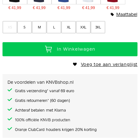
€ 41,99
€ 41,99
€ 41,99
€ 41,99
€ 41,99
Maattabel
XS
S
M
L
XL
XXL
3XL
In Winkelwagen
Voeg toe aan verlanglijst
De voordelen van KNVBshop.nl
Gratis verzending* vanaf 69 euro
Gratis retourneren* (60 dagen)
Achteraf betalen met Klarna
100% officiële KNVB producten
Oranje ClubCard houders krijgen 20% korting