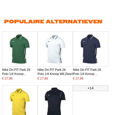
POPULAIRE ALTERNATIEVEN
Nike Dri-FIT Park 26
Nike Dri-FIT Park 26
Nike Dri-FIT Park 26
Polo 1/4 Knoop
Polo 1/4 Knoop Wit Zwart
Polo 1/4 Knoop
Donkergroen Wit
Donkerblauw Wit
€ 27,99
€ 27,99
€ 27,99
+14