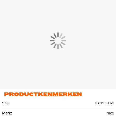
De Nike Polo is gemaakt van 57% katoenen & 43% polyester. Dit
materiaal is voorzien van de Nike Dri-FIT technologie, wat
ervoor zorgt dat zweet wordt afgevoerd naar de bovenste laag
van de polo. Hierdoor blijf je droog en comfortabel tijdens het
trainen.
PRODUCTKENMERKEN
SKU
IB1193-071
Meer
Nike
informatie