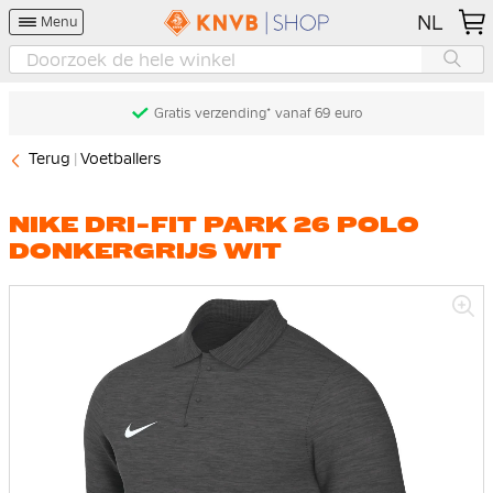
NL
Menu
Gratis verzending* vanaf 69 euro
Terug
Voetballers
NIKE DRI-FIT PARK 26 POLO
DONKERGRIJS WIT
Ga
naar
het
einde
van
de
afbeeldingen-
gallerij