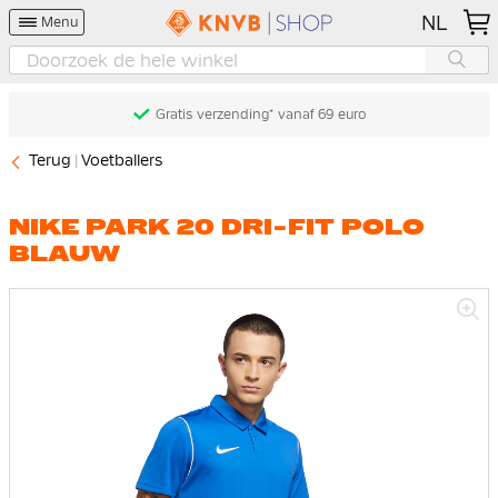
NL
Menu
Gratis verzending* vanaf 69 euro
Terug
Voetballers
NIKE PARK 20 DRI-FIT POLO
BLAUW
Ga
naar
het
einde
van
de
afbeeldingen-
gallerij