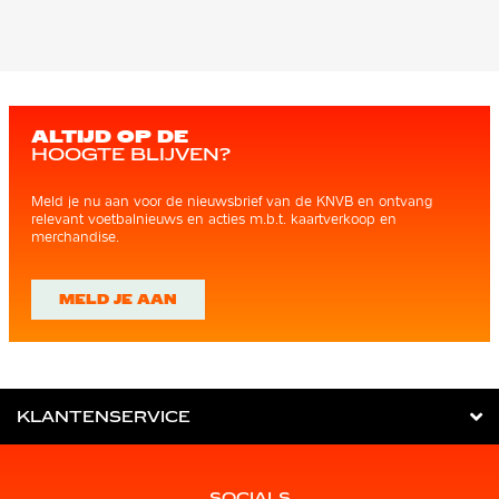
ALTIJD OP DE
HOOGTE BLIJVEN?
Meld je nu aan voor de nieuwsbrief van de KNVB en ontvang
relevant voetbalnieuws en acties m.b.t. kaartverkoop en
merchandise.
MELD JE AAN
KLANTENSERVICE
SOCIALS