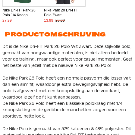
Nike Dri-FIT Park 26
Nike Park 20 Dri-FIT
Polo 1/4 Knoop
Polo Zwart
Donkergroen Wit
27,99
13,99
28,00
PRODUCTOMSCHRIJVING
Dit is de Nike Dri-FIT Park 26 Polo Wit Zwart. Deze stijlvolle polo,
gemaakt van hoogwaardige materialen, is niet alleen bedoeld
voor de training, maar ook perfect voor casual momenten. Geef
het beste van jezelf met de nieuwe Nike Park 26 Polo!
De Nike Park 26 Polo heeft een normale pasvorm die losser valt
dan een slim fit, waardoor je extra bewegingsvrijheid hebt. De
polo is afgewerkt met een knoopsluiting aan de voorkant,
waardoor je zelf de fit kunt aanpassen.
De Nike Park 26 Polo heeft een klassieke polokraag met 1/4
knoopsluiting en de geribbelde manchetten zorgen voor een
sportieve, nette look.
De Nike Polo is gemaakt van 57% katoenen & 43% polyester. Dit
materiaal is voorzien van de Nike Dri-FIT technologie, wat