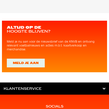
ALTIJD OP DE
HOOGTE BLIJVEN?
Meld je nu aan voor de nieuwsbrief van de KNVB en ontvang
relevant voetbalnieuws en acties m.b.t. kaartverkoop en
merchandise.
MELD JE AAN
KLANTENSERVICE
SOCIALS