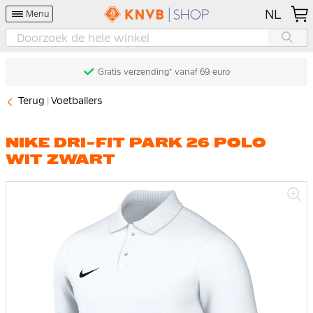
NL
Menu
Gratis verzending* vanaf 69 euro
Terug
Voetballers
NIKE DRI-FIT PARK 26 POLO
WIT ZWART
Ga
naar
het
einde
van
de
afbeeldingen-
gallerij