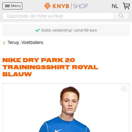
NL
Menu
Gratis verzending* vanaf 69 euro
Terug
Voetballers
NIKE DRY PARK 20
TRAININGSSHIRT ROYAL
BLAUW
Ga
naar
het
einde
van
de
afbeeldingen-
gallerij