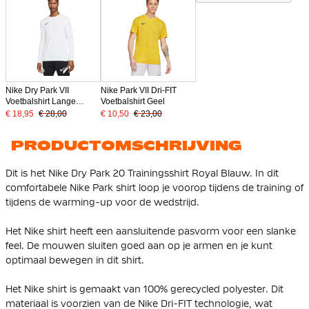
Nike Dry Park VII
Nike Park VII Dri-FIT
Voetbalshirt Lange
Voetbalshirt Geel
Mouwen Wit
€ 18,95
€ 28,00
€ 10,50
€ 23,00
PRODUCTOMSCHRIJVING
Dit is het Nike Dry Park 20 Trainingsshirt Royal Blauw. In dit
comfortabele Nike Park shirt loop je voorop tijdens de training of
tijdens de warming-up voor de wedstrijd.
Het Nike shirt heeft een aansluitende pasvorm voor een slanke
feel. De mouwen sluiten goed aan op je armen en je kunt
optimaal bewegen in dit shirt.
Het Nike shirt is gemaakt van 100% gerecycled polyester. Dit
materiaal is voorzien van de Nike Dri-FIT technologie, wat