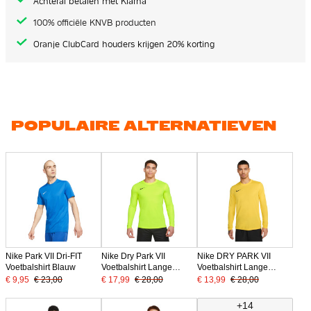
Achteraf betalen met Klarna
100% officiële KNVB producten
Oranje ClubCard houders krijgen 20% korting
POPULAIRE ALTERNATIEVEN
Nike Park VII Dri-FIT
Nike Dry Park VII
Nike DRY PARK VII
Voetbalshirt Blauw
Voetbalshirt Lange
Voetbalshirt Lange
Mouwen Geel
Mouwen Geel Zwart
€ 9,95
€ 23,00
€ 17,99
€ 28,00
€ 13,99
€ 28,00
+14