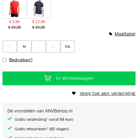
€ 9,99
€ 12,99
€ 20,00
€ 20,00
Maattabel
S
M
L
XL
XXL
Bedrukken?
In Winkelwagen
Voeg toe aan verlanglijst
De voordelen van KNVBshop.nl
Gratis verzending* vanaf 69 euro
Gratis retourneren* (60 dagen)