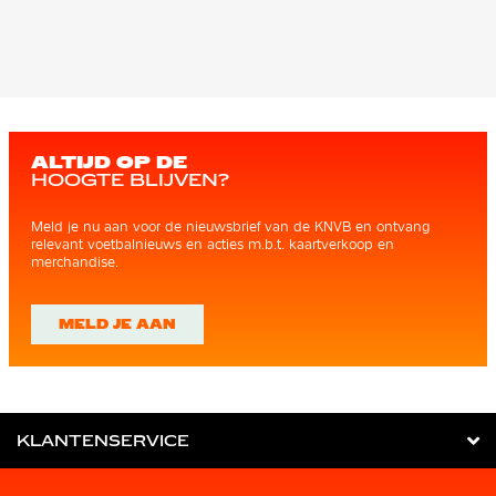
ALTIJD OP DE
HOOGTE BLIJVEN?
Meld je nu aan voor de nieuwsbrief van de KNVB en ontvang
relevant voetbalnieuws en acties m.b.t. kaartverkoop en
merchandise.
MELD JE AAN
KLANTENSERVICE