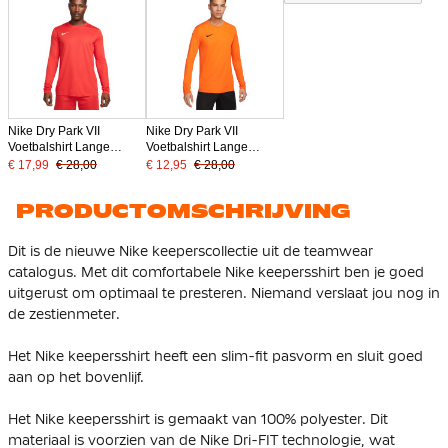
Nike Dry Park VII
Nike Dry Park VII
Voetbalshirt Lange
Voetbalshirt Lange
Mouwen Rood
Mouwen Oranje
€ 17,99
€ 28,00
€ 12,95
€ 28,00
PRODUCTOMSCHRIJVING
Dit is de nieuwe Nike keeperscollectie uit de teamwear
catalogus. Met dit comfortabele Nike keepersshirt ben je goed
uitgerust om optimaal te presteren. Niemand verslaat jou nog in
de zestienmeter.
Het Nike keepersshirt heeft een slim-fit pasvorm en sluit goed
aan op het bovenlijf.
Het Nike keepersshirt is gemaakt van 100% polyester. Dit
materiaal is voorzien van de Nike Dri-FIT technologie, wat