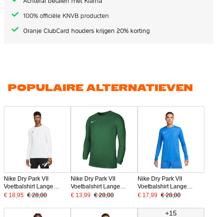
Achteraf betalen met Klarna
100% officiële KNVB producten
Oranje ClubCard houders krijgen 20% korting
POPULAIRE ALTERNATIEVEN
Nike Dry Park VII
Nike Dry Park VII
Nike Dry Park VII
Voetbalshirt Lange
Voetbalshirt Lange
Voetbalshirt Lange
Mouwen Wit
Mouwen Groen
Mouwen Royal Blauw
€ 18,95
€ 28,00
€ 13,99
€ 28,00
€ 17,99
€ 28,00
+15