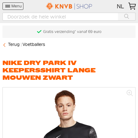
NL
Menu
Gratis verzending* vanaf 69 euro
Terug
Voetballers
NIKE DRY PARK IV
KEEPERSSHIRT LANGE
MOUWEN ZWART
Ga
naar
het
einde
van
de
afbeeldingen-
gallerij