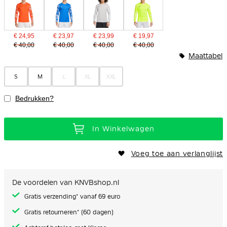
€ 24,95
€ 23,97
€ 23,99
€ 19,97
€ 40,00
€ 40,00
€ 40,00
€ 40,00
Maattabel
S
M
L
XL
XXL
Bedrukken?
In Winkelwagen
Voeg toe aan verlanglijst
De voordelen van KNVBshop.nl
Gratis verzending* vanaf 69 euro
Gratis retourneren* (60 dagen)