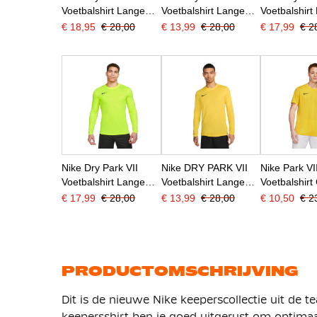
Voetbalshirt Lange
Voetbalshirt Lange
Voetbalshirt
Mouwen Wit
Mouwen Groen
Mouwen Ro
€ 18,95
€ 28,00
€ 13,99
€ 28,00
€ 17,99
€ 2
Nike Dry Park VII
Nike DRY PARK VII
Nike Park VI
Voetbalshirt Lange
Voetbalshirt Lange
Voetbalshirt
Mouwen Geel
Mouwen Geel Zwart
€ 17,99
€ 28,00
€ 13,99
€ 28,00
€ 10,50
€ 2
PRODUCTOMSCHRIJVING
Dit is de nieuwe Nike keeperscollectie uit de 
keepersshirt ben je goed uitgerust om optimaa