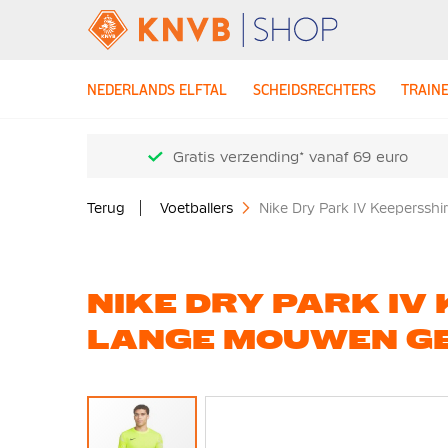
NEDERLANDS ELFTAL
SCHEIDSRECHTERS
TRAIN
Gratis verzending* vanaf 69 euro
Terug
Voetballers
Nike Dry Park IV Keeperssh
NIKE DRY PARK IV
LANGE MOUWEN G
Ga
naar
het
einde