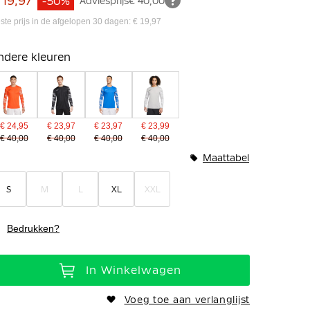
 19,97
-50%
Adviesprijs
€ 40,00
ste prijs in de afgelopen 30 dagen: € 19,97
ndere kleuren
€ 24,95
€ 23,97
€ 23,97
€ 23,99
€ 40,00
€ 40,00
€ 40,00
€ 40,00
Maattabel
S
M
L
XL
XXL
Bedrukken?
In Winkelwagen
Voeg toe aan verlanglijst