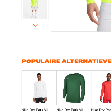
Ga
naar
het
begin
van
de
afbeeldingen-
gallerij
POPULAIRE ALTERNATIEV
Nike Dry Park VII
Nike Dry Park VII
Nike Dry Par