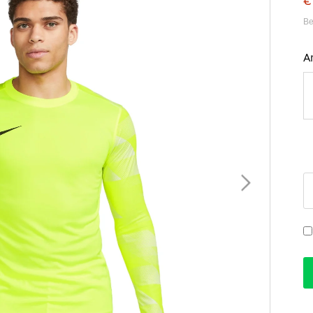
€
Be
A