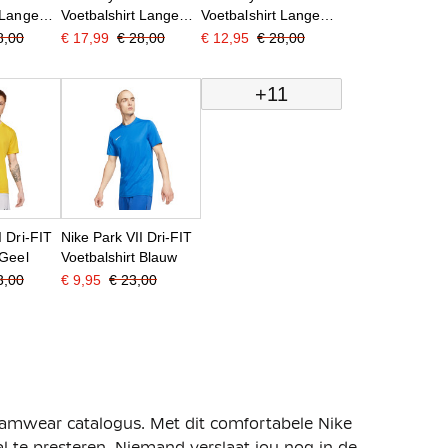
 Lange
Voetbalshirt Lange
Voetbalshirt Lange
od
Mouwen Royal Blauw
Mouwen Oranje
8,00
€ 17,99
€ 28,00
€ 12,95
€ 28,00
+11
I Dri-FIT
Nike Park VII Dri-FIT
 Geel
Voetbalshirt Blauw
3,00
€ 9,95
€ 23,00
teamwear catalogus. Met dit comfortabele Nike
l te presteren. Niemand verslaat jou nog in de