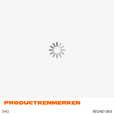
sportieve look en prettig draagcomfort. Het minimalistische
zwart-witte design geeft het broekje een tijdloze, veelzijdige
uitstraling.
Het broekje is gemaakt van 80% katoen en 20% polyester, met
zakken van 100% katoen. Deze combinatie zorgt voor een
zachte, ademende en duurzame stof die geschikt is voor
intensief en dagelijks gebruik.
PRODUCTKENMERKEN
SKU
IB1242-063