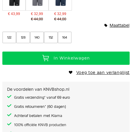
€ 43,99
€ 32,99
€ 32,99
€ 44,00
€ 44,00
Maattabel
122
128
140
152
164
In Winkelwagen
Voeg toe aan verlanglijst
De voordelen van KNVBshop.nl
Gratis verzending* vanaf 69 euro
Gratis retourneren* (60 dagen)
Achteraf betalen met Klarna
100% officiële KNVB producten