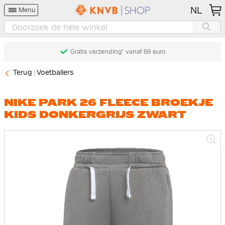
NL
Menu
Gratis verzending* vanaf 69 euro
Terug
Voetballers
NIKE PARK 26 FLEECE BROEKJE
KIDS DONKERGRIJS ZWART
Ga
naar
het
einde
van
de
afbeeldingen-
gallerij