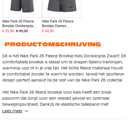
Nike Park 26 Fleece
Nike Park 26 Fleece
Broekje Donkergrijs
Broekje Dames
Zwart
Donkergrijs Zwart
€ 35,99
€ 45,00
€ 49,99
PRODUCTOMSCHRIJVING
Dit is het Nike Park 26 Fleece Broekje Kids Donkergrijs Zwart! Dit
comfortabele broekje is ideaal om te dragen tijdens trainingen,
warming-ups of in je vrije tijd. Het lichte fleece materiaal houdt
je comfortabel zonder te warm te worden, terwijl het sportieve
design perfect aansluit bij de rest van de Nike Park 26 collectie.
Het Nike Park 26 fleece broekje voor kids heeft een losse
pasvorm die zorgt voor een relaxed gevoel en optimale
bewegingsvrijheid. Dankzij de elastische tailleband met
trekkoord kun je de pasvorm eenvoudig aanpassen.
Lees meer
De ritszakken maken het mogelijk om je spullen veilig mee te
nemen tijdens het sporten. De mid-thigh lengte zorgt voor een