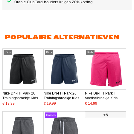
Oranje ClubCard houders krijgen 20% korting
POPULAIRE ALTERNATIEVEN
Kids
Kids
Kids
Nike Dri-FIT Park 26
Nike Dri-FIT Park 26
Nike Dri-FIT Park III
Trainingsbroekje Kids
Trainingsbroekje Kids
Voetbalbroekje Kids
Zwart Wit
Donkerblauw Wit
Roze Zwart
€ 19,99
€ 19,99
€ 14,99
+5
Dames