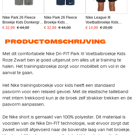
Nike Park 26 Fleece
Nike Park 26 Fleece
Nike League III
Broekje Kids Donkergrijs
Broekje Kids
Voetbalbroekje Kids
Zwart
Donkerblauw Wit
Zwart Wit
€ 32,99
€ 44,00
€ 32,99
€ 44,00
€ 14,99
€ 20,00
PRODUCTOMSCHRIJVING
Met dit comfortabele Nike Dri-FIT Park III Voetbalbroekje Kids
Roze Zwart ben je goed uitgerust om alles uit je training te
halen. Het trainingsbroekje zorgt voor mobiliteit om vol in de
aanval te gaan.
Het Nike trainingsbroekje voor kids heeft een standaard
pasvorm voor een relaxed gevoel. Met de elastische tailleband
met intern trekkoord kun je de broek zelf strakker trekken en de
pasvorm aanpassen.
De Nike short is gemaakt van 100% polyester. Dit materiaal is
voorzien van de Nike Dri-FIT technologie, wat ervoor zorgt dat
zweet wordt afgevoerd naar de bovenste laag van het broekje.