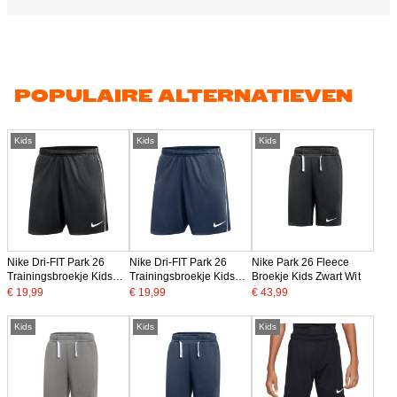
POPULAIRE ALTERNATIEVEN
Kids
Kids
Kids
Nike Dri-FIT Park 26
Nike Dri-FIT Park 26
Nike Park 26 Fleece
Trainingsbroekje Kids
Trainingsbroekje Kids
Broekje Kids Zwart Wit
Zwart Wit
Donkerblauw Wit
€ 19,99
€ 19,99
€ 43,99
Kids
Kids
Kids