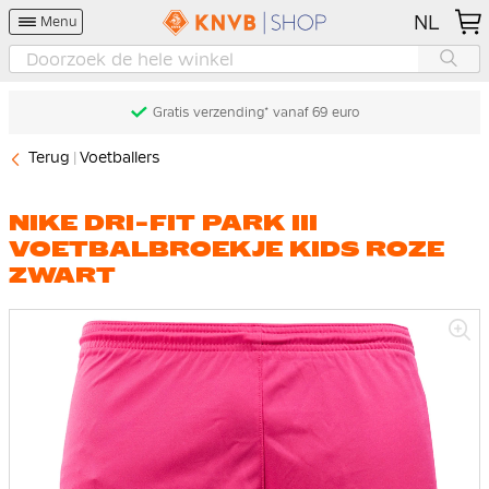
NL
Menu
Gratis verzending* vanaf 69 euro
Terug
Voetballers
NIKE DRI-FIT PARK III
VOETBALBROEKJE KIDS ROZE
ZWART
Ga
naar
het
einde
van
de
afbeeldingen-
gallerij