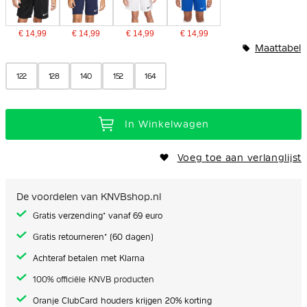
€ 14,99
€ 14,99
€ 14,99
€ 14,99
Maattabel
122
128
140
152
164
In Winkelwagen
Voeg toe aan verlanglijst
De voordelen van KNVBshop.nl
Gratis verzending* vanaf 69 euro
Gratis retourneren* (60 dagen)
Achteraf betalen met Klarna
100% officiële KNVB producten
Oranje ClubCard houders krijgen 20% korting