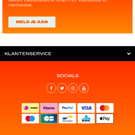
relevant voetbalnieuws en acties m.b.t. kaartverkoop en
merchandise.
MELD JE AAN
KLANTENSERVICE
SOCIALS