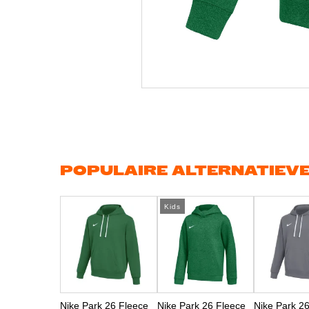
Ga
naar
het
begin
van
de
afbeeldingen-
gallerij
POPULAIRE ALTERNATIEV
Kids
Nike Park 26 Fleece
Nike Park 26 Fleece
Nike Park 2