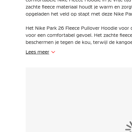
zachte fleece materiaal houdt je warm en zorgt 
opgeladen het veld op stapt met deze Nike Pa
Het Nike Park 26 Fleece Pullover Hoodie voor
voor een comfortabel gevoel. Het zachte fleec
beschermen je tegen de kou, terwijl de kango
voor essentials.
Lees meer
De Nike Fleece Pullover Hoodie is de perfecte 
zachte fleece blijf je lekker warm, of je nu o
in je vrije tijd. De verstelbare capuchon en 
functioneel.
De Nike Pullover Hoodie is gemaakt van 80% ka
uit 97% katoen en 3% spandex. Het lichtgewich