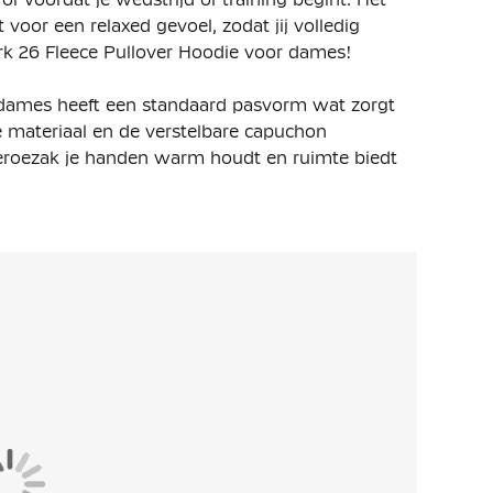
voor een relaxed gevoel, zodat jij volledig
rk 26 Fleece Pullover Hoodie voor dames!
 dames heeft een standaard pasvorm wat zorgt
e materiaal en de verstelbare capuchon
eroezak je handen warm houdt en ruimte biedt
mix van sportief en comfortabel. Dankzij het
nderweg bent naar een training of gewoon relaxed
kangoeroezak maken het design compleet en
toen & 20% polyester. Het rib materiaal bestaat
t fleece materiaal houdt je warm.