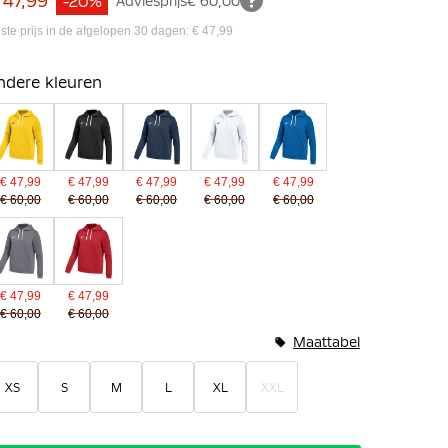
 47,99
-20%
Adviesprijs
€ 60,00
ste prijs in de afgelopen 30 dagen: € 47,99
ndere kleuren
€ 47,99
€ 47,99
€ 47,99
€ 47,99
€ 47,99
€ 60,00
€ 60,00
€ 60,00
€ 60,00
€ 60,00
€ 47,99
€ 47,99
€ 60,00
€ 60,00
Maattabel
XS
S
M
L
XL
XXL