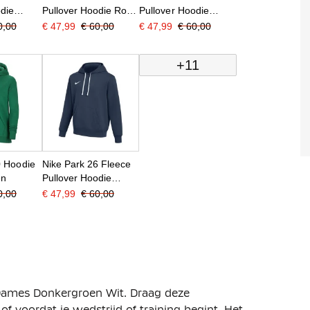
odie
Pullover Hoodie Rood
Pullover Hoodie
Wit
Wit
Blauw Wit
0,00
€ 47,99
€ 60,00
€ 47,99
€ 60,00
+11
0 Hoodie
Nike Park 26 Fleece
en
Pullover Hoodie
Donkerblauw Wit
0,00
€ 47,99
€ 60,00
e Dames Donkergroen Wit. Draag deze
 of voordat je wedstrijd of training begint. Het