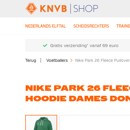
NEDERLANDS ELFTAL
SCHEIDSRECHTERS
TRAIN
Gratis verzending* vanaf 69 euro
Terug
Voetballers
Nike Park 26 Fleece Pullov
NIKE PARK 26 FLE
HOODIE DAMES DO
Ga
naar
het
einde