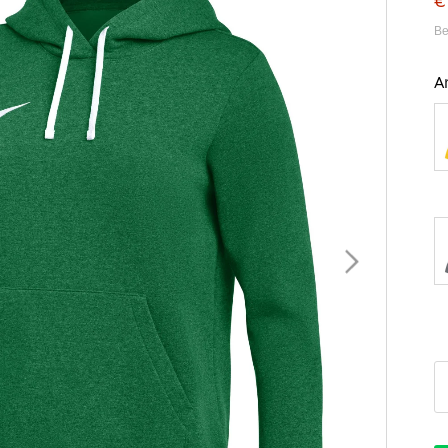
€
Be
A