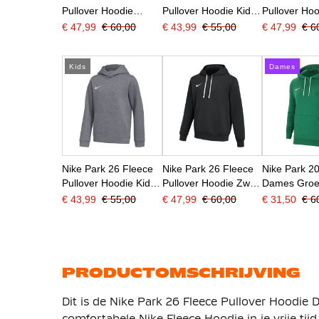
Pullover Hoodie
Pullover Hoodie Kids
Pullover Ho
Donkergroen Wit
Donkergroen Wit
Donkergrijs 
€ 47,99
€ 60,00
€ 43,99
€ 55,00
€ 47,99
€ 6
Kids
Dames
Nike Park 26 Fleece
Nike Park 26 Fleece
Nike Park 2
Pullover Hoodie Kids
Pullover Hoodie Zwart
Dames Gro
Donkergrijs Wit
Wit
€ 43,99
€ 55,00
€ 47,99
€ 60,00
€ 31,50
€ 6
PRODUCTOMSCHRIJVING
Dit is de Nike Park 26 Fleece Pullover Hoodi
comfortabele Nike Fleece Hoodie in je vrije tijd