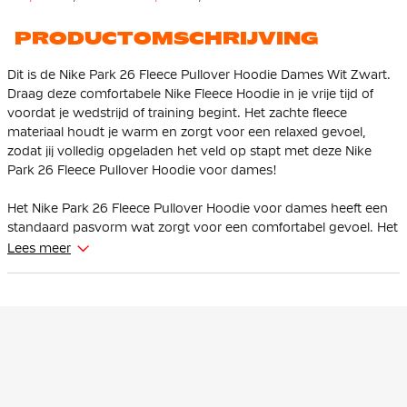
PRODUCTOMSCHRIJVING
Dit is de Nike Park 26 Fleece Pullover Hoodie Dames Wit Zwart.
Draag deze comfortabele Nike Fleece Hoodie in je vrije tijd of
voordat je wedstrijd of training begint. Het zachte fleece
materiaal houdt je warm en zorgt voor een relaxed gevoel,
zodat jij volledig opgeladen het veld op stapt met deze Nike
Park 26 Fleece Pullover Hoodie voor dames!
Het Nike Park 26 Fleece Pullover Hoodie voor dames heeft een
standaard pasvorm wat zorgt voor een comfortabel gevoel. Het
zachte fleece materiaal en de verstelbare capuchon beschermen
Lees meer
je tegen de kou, terwijl de kangoeroezak je handen warm
houdt en ruimte biedt voor essentials.
De Nike Fleece Pullover Hoodie is de perfecte mix van sportief
en comfortabel. Dankzij het zachte fleece blijf je lekker warm, of
je nu onderweg bent naar een training of gewoon relaxed in je
vrije tijd. De verstelbare capuchon en kangoeroezak maken het
design compleet en functioneel.