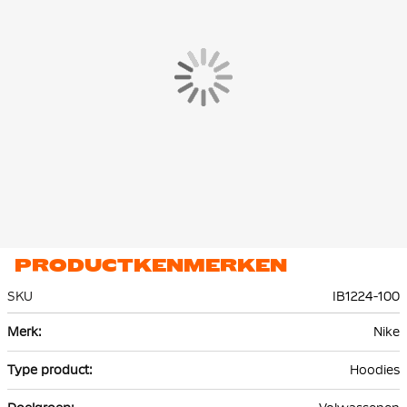
De Nike Pullover Hoodie is gemaakt van 80% katoen & 20%
polyester. Het rib materiaal bestaat uit 97% katoen en 3%
spandex. Het lichtgewicht fleece materiaal houdt je warm.
PRODUCTKENMERKEN
SKU
IB1224-100
Meer
Nike
informatie
Hoodies