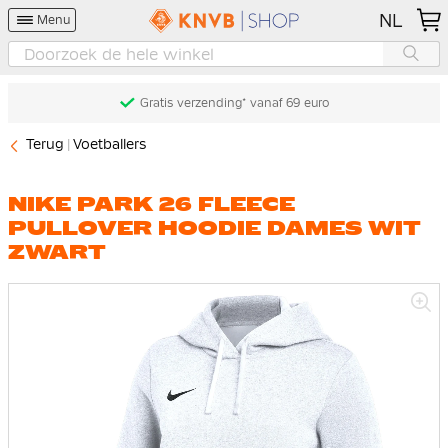
NL
Menu
Gratis verzending* vanaf 69 euro
Terug
Voetballers
NIKE PARK 26 FLEECE
PULLOVER HOODIE DAMES WIT
ZWART
Ga
naar
het
einde
van
de
afbeeldingen-
gallerij