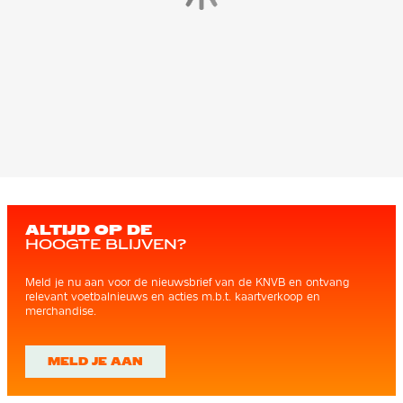
ALTIJD OP DE
HOOGTE BLIJVEN?
Meld je nu aan voor de nieuwsbrief van de KNVB en ontvang
relevant voetbalnieuws en acties m.b.t. kaartverkoop en
merchandise.
MELD JE AAN