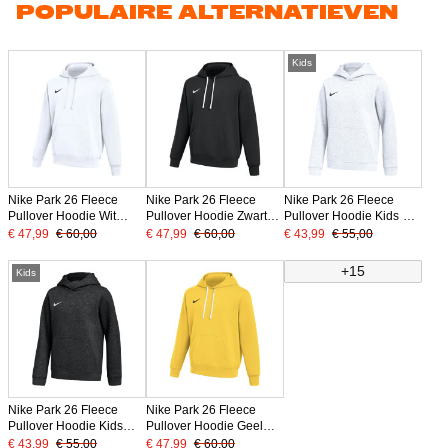
POPULAIRE ALTERNATIEVEN
Kids
Nike Park 26 Fleece
Nike Park 26 Fleece
Nike Park 26 Fleece
Pullover Hoodie Wit
Pullover Hoodie Zwart
Pullover Hoodie Kids Wit
Zwart
Wit
Zwart
€ 47,99
€ 60,00
€ 47,99
€ 60,00
€ 43,99
€ 55,00
+15
Kids
Nike Park 26 Fleece
Nike Park 26 Fleece
Pullover Hoodie Kids
Pullover Hoodie Geel
Zwart Wit
Zwart
€ 43,99
€ 55,00
€ 47,99
€ 60,00