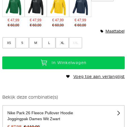
€ 47,99
€ 47,99
€ 47,99
€ 47,99
€ 60,00
€ 60,00
€ 60,00
€ 60,00
Maattabel
XS
S
M
L
XL
XXL
In Winkelwagen
Voeg toe aan verlanglijst
Bekijk deze combinatie(s)
Nike Park 26 Fleece Pullover Hoodie
Joggingpak Dames Wit Zwart
€ 87,98
€ 110,00