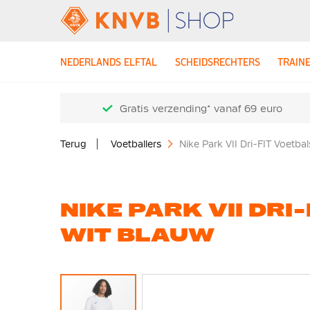
NEDERLANDS ELFTAL
SCHEIDSRECHTERS
TRAIN
Gratis verzending* vanaf 69 euro
Terug
Voetballers
Nike Park VII Dri-FIT Voetba
NIKE PARK VII DRI
WIT BLAUW
Ga
naar
het
einde