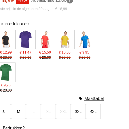
 18,99
-17%
Adviesprijs
€ 23,00
ste prijs in de afgelopen 30 dagen: € 18,99
ndere kleuren
€ 12,99
€ 11,47
€ 15,50
€ 10,50
€ 9,95
€ 23,00
€ 23,00
€ 23,00
€ 23,00
€ 23,00
€ 9,95
€ 23,00
Maattabel
S
M
L
XL
XXL
3XL
4XL
Bedrukken?