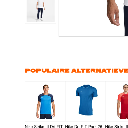
Ga
naar
het
begin
van
de
afbeeldingen-
gallerij
POPULAIRE ALTERNATIEV
Nike Strike III Dri-FIT
Nike Dri-FIT Park 26
Nike Strike I