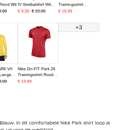
 Rood Wit
IV Voetbalshirt Wit
Trainingsshirt
Blauw
Donkerblauw Wit
0,00
€ 9,50
€ 33,00
€ 19,99
+3
RK VII
Nike Dri-FIT Park 26
 Lange
Trainingsshirt Rood
l Zwart
Wit
8,00
€ 19,99
t Blauw. In dit comfortabele Nike Park shirt loop je
ng-up voor de wedstrijd.