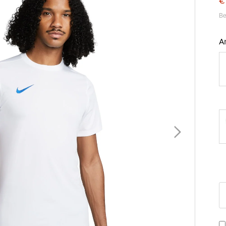
€
Be
A