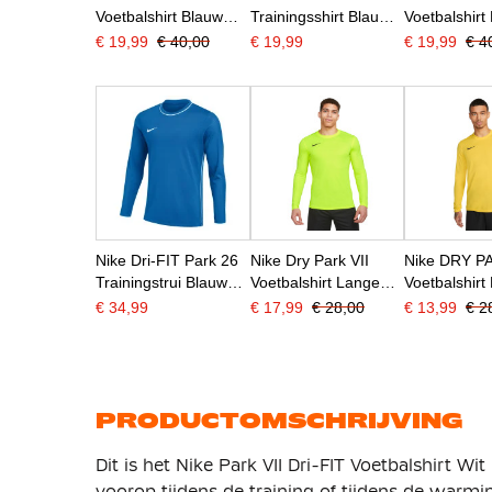
Voetbalshirt Blauw
Trainingsshirt Blauw
Voetbalshirt
Donkerblauw Wit
Wit
€ 19,99
€ 40,00
€ 19,99
€ 19,99
€ 4
Nike Dri-FIT Park 26
Nike Dry Park VII
Nike DRY PA
Trainingstrui Blauw
Voetbalshirt Lange
Voetbalshirt
Wit
Mouwen Geel
Mouwen Gee
€ 34,99
€ 17,99
€ 28,00
€ 13,99
€ 2
PRODUCTOMSCHRIJVING
Dit is het Nike Park VII Dri-FIT Voetbalshirt Wi
voorop tijdens de training of tijdens de warmi