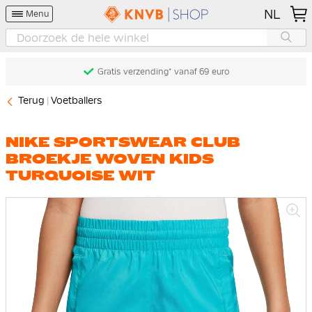
NL
Menu
Gratis verzending* vanaf 69 euro
Terug
Voetballers
NIKE SPORTSWEAR CLUB
BROEKJE WOVEN KIDS
TURQUOISE WIT
Ga
naar
het
einde
van
de
afbeeldingen-
gallerij