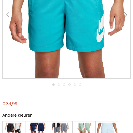
Ga
naar
het
€ 34,99
begin
van
de
Andere kleuren
afbeeldingen-
gallerij