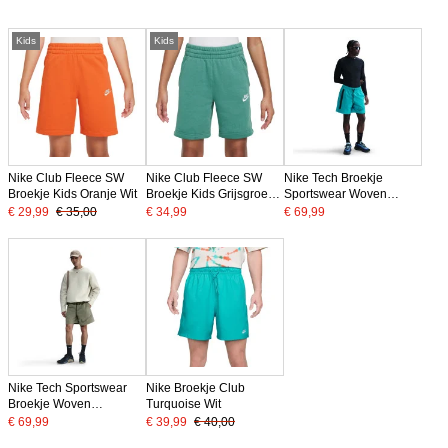
Kids
Kids
Nike Club Fleece SW
Nike Club Fleece SW
Nike Tech Broekje
Broekje Kids Oranje Wit
Broekje Kids Grijsgroen
Sportswear Woven
Wit
Turquoise Zwart
€ 29,99
€ 35,00
€ 34,99
€ 69,99
Nike Tech Sportswear
Nike Broekje Club
Broekje Woven
Turquoise Wit
Grijsgroen Zwart
€ 69,99
€ 39,99
€ 40,00