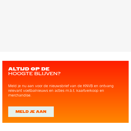
ALTIJD OP DE
HOOGTE BLIJVEN?
Meld je nu aan voor de nieuwsbrief van de KNVB en ontvang
relevant voetbalnieuws en acties m.b.t. kaartverkoop en
merchandise.
MELD JE AAN