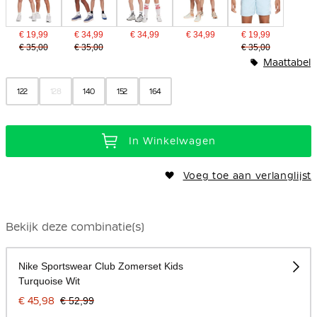
€ 19,99
€ 34,99
€ 34,99
€ 34,99
€ 19,99
€ 35,00
€ 35,00
€ 35,00
Maattabel
122
128
140
152
164
In Winkelwagen
Voeg toe aan verlanglijst
Bekijk deze combinatie(s)
Nike Sportswear Club Zomerset Kids
Turquoise Wit
€ 45,98
€ 52,99