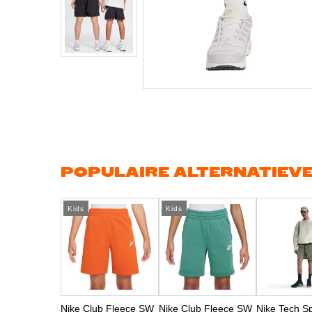
Ga
naar
het
begin
van
de
afbeeldingen-
gallerij
POPULAIRE ALTERNATIEV
Kids
Kids
Nike Club Fleece SW
Nike Club Fleece SW
Nike Tech S