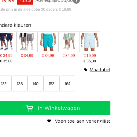
 19,99
-43%
Adviesprijs
€ 35,00
ste prijs in de afgelopen 30 dagen: € 19,99
ndere kleuren
€ 34,99
€ 34,99
€ 34,99
€ 34,99
€ 19,99
€ 35,00
€ 35,00
Maattabel
122
128
140
152
164
In Winkelwagen
Voeg toe aan verlanglijst