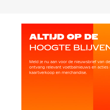
ALTIJD OP DE
HOOGTE BLIJVE
Meld je nu aan voor de nieuwsbrief van d
ontvang relevant voetbalnieuws en acties 
kaartverkoop en merchandise.