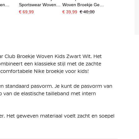
ven
Sportswear Woven
Woven Broekje Geel
wart
Turquoise Zwart
Wit
€ 69,99
€ 39,99
€ 40,00
ar Club Broekje Woven Kids Zwart Wit. Het
ombineert een klassieke stijl met de zachte
 comfortabele Nike broekje voor kids!
 een standaard pasvorm. Je kunt de pasvorm van
p van de elastische tailleband met intern
r. Het geweven materiaal voelt zacht en soepel