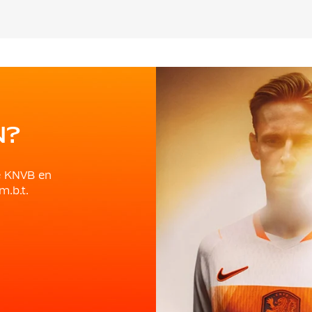
N?
e KNVB en
m.b.t.