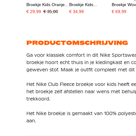
Broekje Kids Oranje
Broekje Kids
Broekje Wo
Wit
Grijsgroen Wit
Grijsgroen Z
€ 29,99
€ 35,00
€ 34,99
€ 69,99
PRODUCTOMSCHRIJVING
Ga voor klassiek comfort in dit Nike Sportswe
broekje hoort echt thuis in je kledingkast en c
geweven stof. Maak je outfit compleet met dit
Het Nike Club Fleece broekje voor kids heeft
het broekje zelf afstellen naar wens met behul
trekkoord.
Het Nike broekje is gemaakt van 100% polyeste
aan.