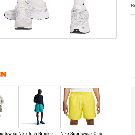
B
EN
portswear
Nike Tech Broekje
Nike Sportswear Club