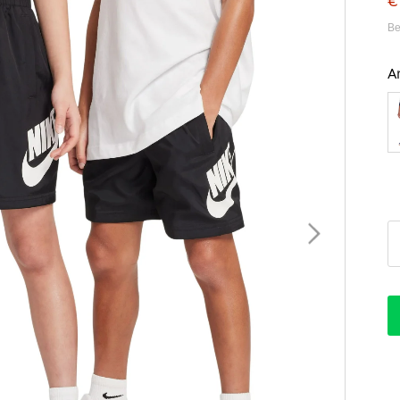
€
Be
A