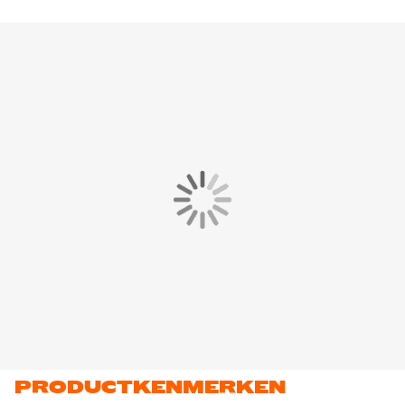
elastische tailleband. De geribbelde boorden en zoom houden
het trainingspak perfect op zijn plek. De trainingsbroek is
voorzien van meerdere zakken. Handig voor het meenemen
van jouw belangrijkste items.
De hoodie is gemaakt van 80% katoen en 20% polyester en de
jogger van 100% katoen. Blijf lekker warm tijdens koude dagen
door het geborstelde fleecemateriaal.
PRODUCTKENMERKEN