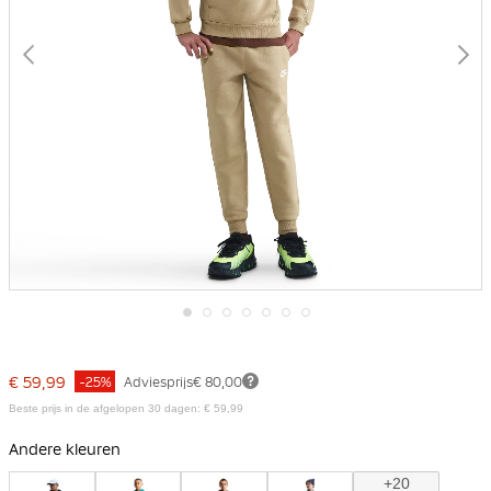
Ga
naar
het
€ 59,99
-25%
Adviesprijs
€ 80,00
begin
van
Beste prijs in de afgelopen 30 dagen: € 59,99
de
afbeeldingen-
Andere kleuren
gallerij
+20