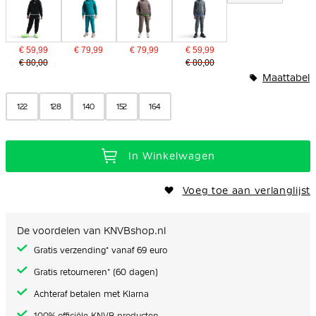
€ 59,99
€ 79,99
€ 79,99
€ 59,99
€ 80,00
€ 80,00
Maattabel
122
128
140
152
164
In Winkelwagen
Voeg toe aan verlanglijst
De voordelen van KNVBshop.nl
Gratis verzending* vanaf 69 euro
Gratis retourneren* (60 dagen)
Achteraf betalen met Klarna
100% officiële KNVB producten