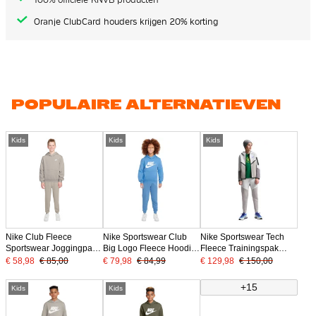
Oranje ClubCard houders krijgen 20% korting
POPULAIRE ALTERNATIEVEN
Kids
Kids
Kids
Nike Club Fleece
Nike Sportswear Club
Nike Sportswear Tech
Sportswear Joggingpak
Big Logo Fleece Hoodie
Fleece Trainingspak
Hooded Kids Lichtbruin
Trainingspak Kids Blauw
Kids Lichtgrijs Grijs
€ 58,98
€ 85,00
€ 79,98
€ 84,99
€ 129,98
€ 150,00
Wit
Wit
Donkerblauw
+15
Kids
Kids