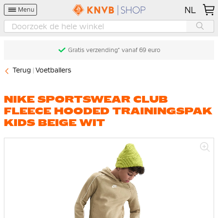
NL
Menu
Gratis verzending* vanaf 69 euro
Terug
Voetballers
NIKE SPORTSWEAR CLUB
FLEECE HOODED TRAININGSPAK
KIDS BEIGE WIT
Ga
naar
het
einde
van
de
afbeeldingen-
gallerij