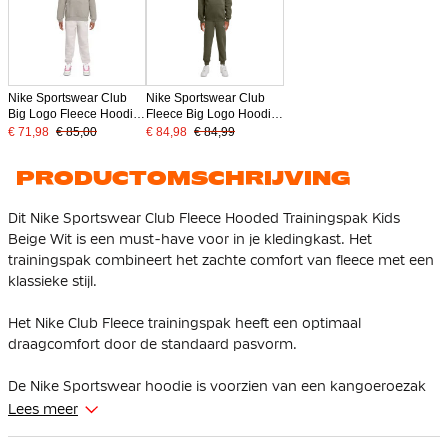
Nike Sportswear Club
Nike Sportswear Club
Big Logo Fleece Hoodie
Fleece Big Logo Hoodie
Trainingspak Kids Grijs
Trainingspak Kids
€ 71,98
€ 85,00
€ 84,98
€ 84,99
Wit
Olijfgroen Wit
PRODUCTOMSCHRIJVING
Dit Nike Sportswear Club Fleece Hooded Trainingspak Kids
Beige Wit is een must-have voor in je kledingkast. Het
trainingspak combineert het zachte comfort van fleece met een
klassieke stijl.
Het Nike Club Fleece trainingspak heeft een optimaal
draagcomfort door de standaard pasvorm.
De Nike Sportswear hoodie is voorzien van een kangoeroezak
waarin je je handen kunt opwarmen. Het trainingspak is af te
Lees meer
stellen naar wens met het trekkoord in de capuchon en de