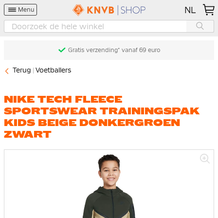
NL
Menu
Gratis verzending* vanaf 69 euro
Terug
Voetballers
NIKE TECH FLEECE
SPORTSWEAR TRAININGSPAK
KIDS BEIGE DONKERGROEN
ZWART
Ga
naar
het
einde
van
de
afbeeldingen-
gallerij