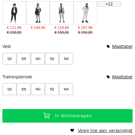
+12
€ 111,98
€ 149,98
€ 129,98
€ 107,98
€ 150,00
€ 150,00
€ 150,00
Bundelopties
Vest
Maattabel
122
128
140
152
164
Trainingsbroek
Maattabel
122
128
140
152
164
In Winkelwagen
Voeg toe aan verlanglijst