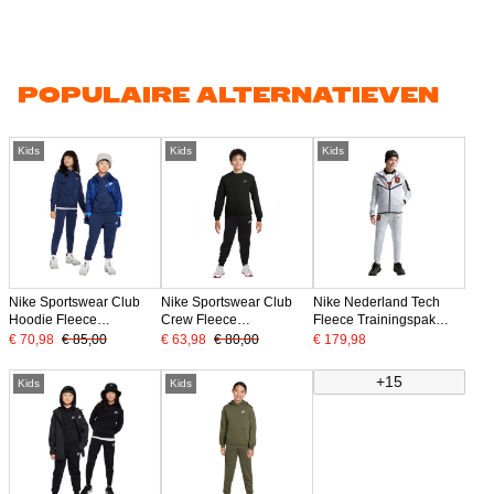
POPULAIRE ALTERNATIEVEN
Kids
Kids
Kids
Nike Sportswear Club
Nike Sportswear Club
Nike Nederland Tech
Hoodie Fleece
Crew Fleece
Fleece Trainingspak
Trainingspak Kids
Trainingspak Kids Zwart
2026-2028 Kids
€ 70,98
€ 85,00
€ 63,98
€ 80,00
€ 179,98
Donkerblauw Wit
Wit
Lichtgrijs Zwart Oranje
+15
Kids
Kids