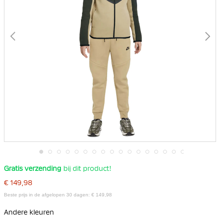
Ga
Gratis verzending
bij dit product!
naar
het
€ 149,98
begin
van
Beste prijs in de afgelopen 30 dagen: € 149,98
de
afbeeldingen-
Andere kleuren
gallerij