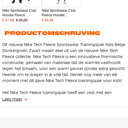
Nike Sportswear Club
Nike Sportswear Club
Hoodie Fleece
Fleece Hoodie
Trainingspak Kids Zwart
Trainingspak Kids
€ 67,98
€ 85,00
€ 84,98
Wit
Olijfgroen Wit
PRODUCTOMSCHRIJVING
Dit nieuwe Nike Tech Fleece Sportswear Trainingspak Kids Beige
Donkergroen Zwart maakt deel uit van de nieuwe Nike Tech
Fleece collectie. Nike Tech Fleece is een innovatieve thermische
constructie, gemaakt van materiaal dat de warmte vasthoudt
tegen het lichaam, voor een warm gevoel zonder extra gewicht.
Heerlijk om te dragen in je vrije tijd. Geniet nog meer van elk
moment met dit gave Nike Tech Fleece trainingspak voor kids!
Het Nike Tech Fleece trainingspak heeft een vest met een
standaard pasvorm die iets ruimer valt bij de schouders, borst
Lees meer
en body voor een sportieve feel die makkelijk als laag is te
dragen. De verlaagde schouders en een design met vlakken op
de mouwen zorgen voor meer bewegingsvrijheid. De Nike Tech
Fleece jogger heeft een taps toelopende pasvorm. Bij de