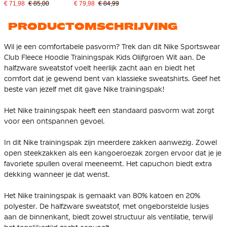
Trainingspak Kids Grijs
Trainingspak Kids Blauw
€ 71,98
€ 85,00
€ 79,98
€ 84,99
Wit
Wit
PRODUCTOMSCHRIJVING
Wil je een comfortabele pasvorm? Trek dan dit Nike Sportswear
Club Fleece Hoodie Trainingspak Kids Olijfgroen Wit aan. De
halfzware sweatstof voelt heerlijk zacht aan en biedt het
comfort dat je gewend bent van klassieke sweatshirts. Geef het
beste van jezelf met dit gave Nike trainingspak!
Het Nike trainingspak heeft een standaard pasvorm wat zorgt
voor een ontspannen gevoel.
In dit Nike trainingspak zijn meerdere zakken aanwezig. Zowel
open steekzakken als een kangoeroezak zorgen ervoor dat je je
favoriete spullen overal meeneemt. Het capuchon biedt extra
dekking wanneer je dat wenst.
Het Nike trainingspak is gemaakt van 80% katoen en 20%
polyester. De halfzware sweatstof, met ongeborstelde lusjes
aan de binnenkant, biedt zowel structuur als ventilatie, terwijl