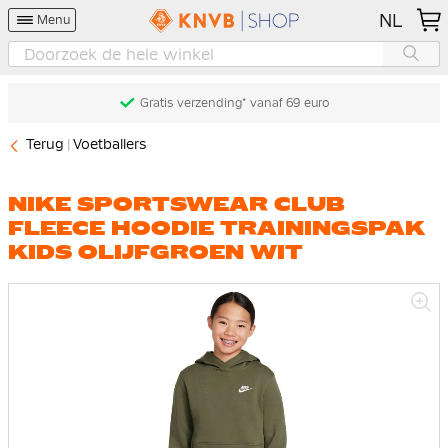
NL
Menu
Gratis verzending* vanaf 69 euro
Terug
Voetballers
NIKE SPORTSWEAR CLUB
FLEECE HOODIE TRAININGSPAK
KIDS OLIJFGROEN WIT
Ga
naar
het
einde
van
de
afbeeldingen-
gallerij