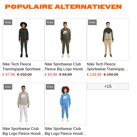
POPULAIRE ALTERNATIEVEN
Kids
Kids
Kids
Nike Tech Fleece
Nike Sportswear Club
Nike Tech Fleece
Trainingspak Sportswear
Fleece Big Logo Hoodie
Sportswear Trainingspak
Kids Donkergroen Zwart
Trainingspak Kids
Kids Beige Donkergroen
€ 87,98
€ 150,00
€ 84,98
€ 84,99
€ 149,98
€ 150,00
Olijfgroen Wit
Zwart
+15
Kids
Kids
Nike Sportswear Club
Nike Sportswear Club
Big Logo Fleece Hoodie
Big Logo Fleece Hoodie