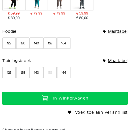
€ 59,99
€ 79,99
€ 79,99
€ 59,99
€ 80,00
€ 80,00
Bundelopties
Hoodie
Maattabel
122
128
140
152
164
Trainingsbroek
Maattabel
122
128
140
152
164
In Winkelwagen
Voeg toe aan verlanglijst
Shop de losse items uit deze set