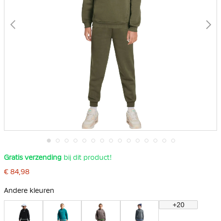
Ga
Gratis verzending
bij dit product!
naar
het
€ 84,98
begin
van
Andere kleuren
de
afbeeldingen-
+20
gallerij