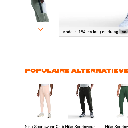
Model is 184 cm lang en draagt ma
Ga
naar
het
begin
van
de
afbeeldingen-
gallerij
POPULAIRE ALTERNATIEV
Nike Sportswear Club
Nike Sportswear
Nike Sports