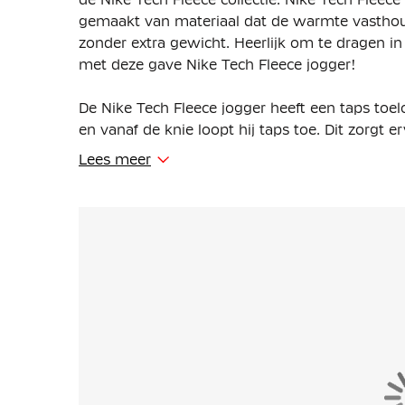
gemaakt van materiaal dat de warmte vasthou
zonder extra gewicht. Heerlijk om te dragen in
met deze gave Nike Tech Fleece jogger!
De Nike Tech Fleece jogger heeft een taps toe
en vanaf de knie loopt hij taps toe. Dit zorgt
bovenbenen en de heupen en dat het beneden t
Lees meer
Deze Nike Tech Fleece jogger is verstelbaar doo
De hoge geribde boorden zorgen ervoor dat de b
showen. Er is een open steekzak aanwezig met é
voor je sleutels, pasjes en telefoon zodat je d
De Nike Tech Fleece jogger is gemaakt van 53
fleece materiaal is glad aan de binnen- en bui
volume.