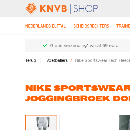
NEDERLANDS ELFTAL
SCHEIDSRECHTERS
TRAIN
Gratis verzending* vanaf 69 euro
Terug
Voetballers
Nike Sportswear Tech Flee
NIKE SPORTSWEAR
JOGGINGBROEK DO
Ga
naar
het
einde