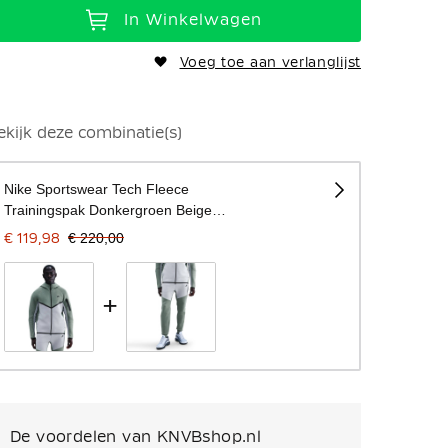
In Winkelwagen
Voeg toe aan verlanglijst
Model is 184 cm lang en draagt maat M
ekijk deze combinatie(s)
Nike Sportswear Tech Fleece
Trainingspak Donkergroen Beige
Zwart
€ 119,98
€ 220,00
+
De voordelen van KNVBshop.nl