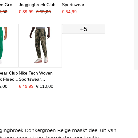
ce Groen
Joggingbroek Club
Sportswear
Fleece Beige Wit
Joggingbroek
5,00
€ 39,99
€ 55,00
€ 54,99
Donkergeel Wit
+5
wear Club
Nike Tech Woven
k Fleece
Sportswear
Joggingbroek Camo
5,00
€ 49,99
€ 110,00
gingbroek Donkergroen Beige maakt deel uit van
 is een innovatieve thermische constructie,