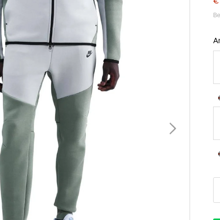
€
Be
A