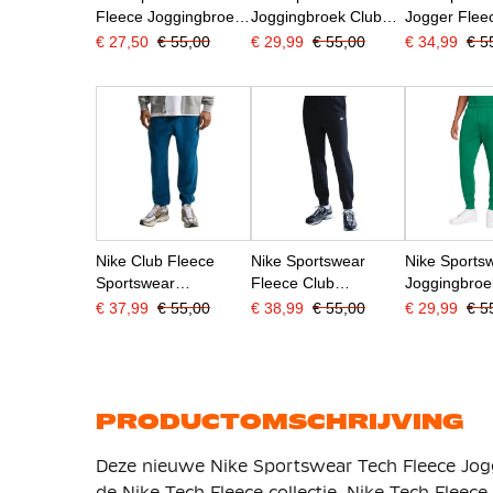
Fleece Joggingbroek
Joggingbroek Club
Jogger Flee
Lichtroze Wit
Fleece Donkergroen
Wit
€ 27,50
€ 55,00
€ 29,99
€ 55,00
€ 34,99
€ 5
Wit
Nike Club Fleece
Nike Sportswear
Nike Sports
Sportswear
Fleece Club
Joggingbroe
Joggingbroek
Joggingbroek
Groen Wit
€ 37,99
€ 55,00
€ 38,99
€ 55,00
€ 29,99
€ 5
Donkerblauw Beige
Donkerblauw Wit
PRODUCTOMSCHRIJVING
Deze nieuwe Nike Sportswear Tech Fleece Jog
de Nike Tech Fleece collectie. Nike Tech Fleece