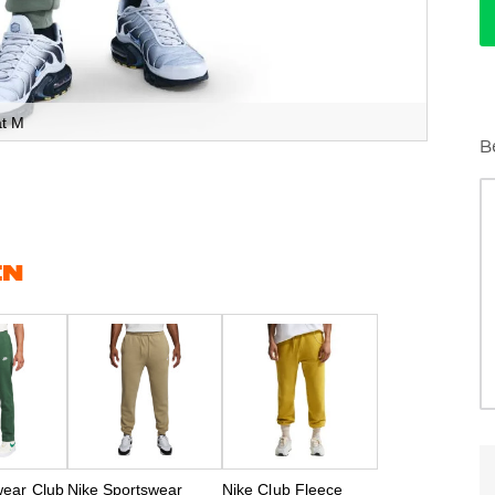
at M
B
EN
wear Club
Nike Sportswear
Nike Club Fleece