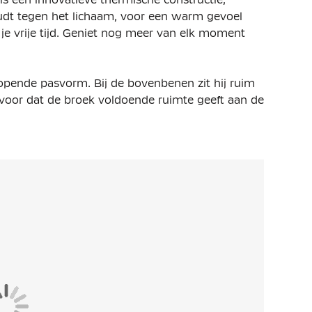
dt tegen het lichaam, voor een warm gevoel
 je vrije tijd. Geniet nog meer van elk moment
lopende pasvorm. Bij de bovenbenen zit hij ruim
 ervoor dat de broek voldoende ruimte geeft aan de
och strakker om de enkels zit.
r de zachte, elastische tailleband met trekkoord.
roek goed blijft zitten en je je sneakers kunt
én ritszak. In de ritszak zit een extra zakje
ie makkelijk kunt pakken.
% katoen en 47% polyester. Het lichte premium
tenkant en biedt veel warmte zonder extra