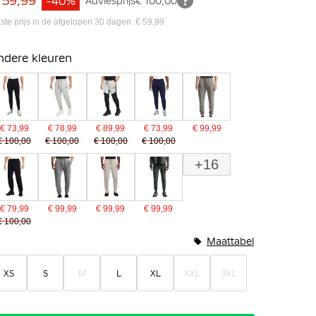
 59,99
-40%
Adviesprijs
€ 100,00
ste prijs in de afgelopen 30 dagen: € 59,99
ndere kleuren
€ 73,99
€ 78,99
€ 89,99
€ 73,99
€ 99,99
€ 100,00
€ 100,00
€ 100,00
€ 100,00
+16
€ 79,99
€ 99,99
€ 99,99
€ 99,99
€ 100,00
Maattabel
XS
S
M
L
XL
XXL
3XL