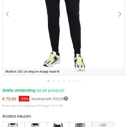
Model is 191 cm lang en draagt maat M
Ga
Gratis verzending
bij dit product!
naar
het
€ 73,99
-26%
Adviesprijs
€ 100,00
begin
van
Beste prijs in de afgelopen 30 dagen: € 73,99
de
afbeeldingen-
Andere kleuren
gallerij
+20