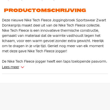
PRODUCTOMSCHRIJVING
Deze nieuwe Nike Tech Fleece Joggingbroek Sportswear Zwart
Donkergrijs maakt deel uit van de Nike Tech Fleece collectie.
Nike Tech Fleece is een innovatieve thermische constructie,
gemaakt van materiaal dat de warmte vasthoudt tegen het
lichaam, voor een warm gevoel zonder extra gewicht. Heerlijk
om te dragen in je vrije tijd. Geniet nog meer van elk moment
met deze gave Nike Tech Fleece jogger!
De Nike Tech Fleece jogger heeft een taps toelopende pasvorm.
Bij de bovenbenen zit hij ruim en vanaf de knie loopt hij taps
Lees meer
toe. Dit zorgt ervoor dat de broek voldoende ruimte geeft aan
de bovenbenen en de heupen en dat het beneden toch
strakker om de enkels zit.
Deze Nike Tech Fleece jogger is verstelbaar door de zachte,
elastische tailleband met trekkoord. De hoge geribde boorden
zorgen ervoor dat de broek goed blijft zitten en je je sneakers
kunt showen. Er is een open steekzak aanwezig met één