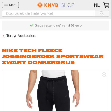
NL
Menu
Gratis verzending* vanaf 69 euro
Terug
Voetballers
NIKE TECH FLEECE
JOGGINGBROEK SPORTSWEAR
ZWART DONKERGRIJS
Ga
naar
het
einde
van
de
afbeeldingen-
gallerij