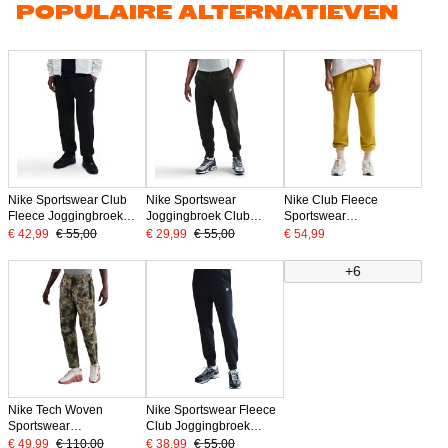
POPULAIRE ALTERNATIEVEN
Nike Sportswear Club
Nike Sportswear
Nike Club Fleece
Fleece Joggingbroek
Joggingbroek Club
Sportswear
Zwart Wit
Fleece Donkergroen Wit
Joggingbroek
€ 42,99
€ 55,00
€ 29,99
€ 55,00
€ 54,99
Donkergeel Wit
+6
Nike Tech Woven
Nike Sportswear Fleece
Sportswear
Club Joggingbroek
Joggingbroek Camo
Donkerblauw Wit
€ 49,99
€ 110,00
€ 38,99
€ 55,00