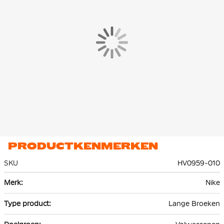
ritszak. In de ritszak zit een extra zakje voor je sleutels, pasjes en
telefoon zodat je die makkelijk kunt pakken.
De Nike Tech Fleece jogger is gemaakt van 53% katoen en 47%
polyester. Het lichte premium fleece materiaal is glad aan de
binnen- en buitenkant en biedt veel warmte zonder extra
volume.
PRODUCTKENMERKEN
SKU
HV0959-010
Meer
Nike
informatie
Lange Broeken