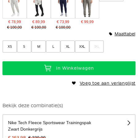
€ 78,99
€ 89,99
€ 73,99
€ 99,99
€ 100,00
€ 100,00
€ 100,00
Maattabel
XS
S
M
L
XL
XXL
3XL
In Winkelwagen
Voeg toe aan verlanglijst
Bekijk deze combinatie(s)
Nike Tech Fleece Sportswear Trainingspak
Zwart Donkergrijs
€ 163,98
€ 220,00