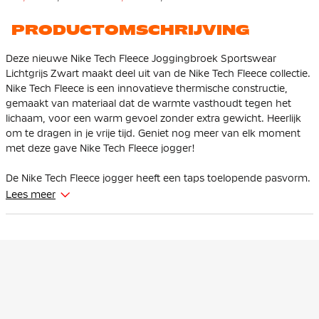
PRODUCTOMSCHRIJVING
Deze nieuwe Nike Tech Fleece Joggingbroek Sportswear
Lichtgrijs Zwart maakt deel uit van de Nike Tech Fleece collectie.
Nike Tech Fleece is een innovatieve thermische constructie,
gemaakt van materiaal dat de warmte vasthoudt tegen het
lichaam, voor een warm gevoel zonder extra gewicht. Heerlijk
om te dragen in je vrije tijd. Geniet nog meer van elk moment
met deze gave Nike Tech Fleece jogger!
De Nike Tech Fleece jogger heeft een taps toelopende pasvorm.
Bij de bovenbenen zit hij ruim en vanaf de knie loopt hij taps
Lees meer
toe. Dit zorgt ervoor dat de broek voldoende ruimte geeft aan
de bovenbenen en de heupen en dat het beneden toch
strakker om de enkels zit.
Deze Nike Tech Fleece jogger is verstelbaar door de zachte,
elastische tailleband met trekkoord. De hoge geribde boorden
zorgen ervoor dat de broek goed blijft zitten en je je sneakers
kunt showen. Er is een open steekzak aanwezig met één