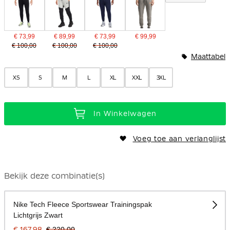
€ 73,99
€ 89,99
€ 73,99
€ 99,99
€ 100,00
€ 100,00
€ 100,00
Maattabel
XS
S
M
L
XL
XXL
3XL
In Winkelwagen
Voeg toe aan verlanglijst
Bekijk deze combinatie(s)
Nike Tech Fleece Sportswear Trainingspak
Lichtgrijs Zwart
€ 167,98
€ 220,00