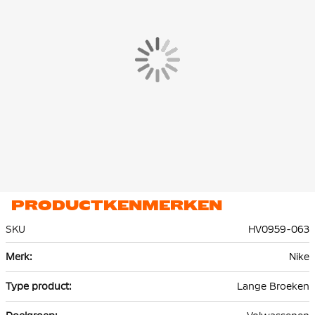
ritszak. In de ritszak zit een extra zakje voor je sleutels, pasjes en
telefoon zodat je die makkelijk kunt pakken.
De Nike Tech Fleece jogger is gemaakt van 53% katoen en 47%
polyester. Het lichte premium fleece materiaal is glad aan de
binnen- en buitenkant en biedt veel warmte zonder extra
volume.
PRODUCTKENMERKEN
SKU
HV0959-063
Meer
Nike
informatie
Lange Broeken