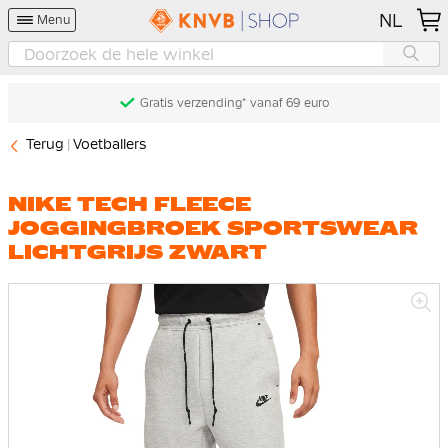
NL
Menu
Gratis verzending* vanaf 69 euro
Terug
Voetballers
NIKE TECH FLEECE
JOGGINGBROEK SPORTSWEAR
LICHTGRIJS ZWART
Ga
naar
het
einde
van
de
afbeeldingen-
gallerij