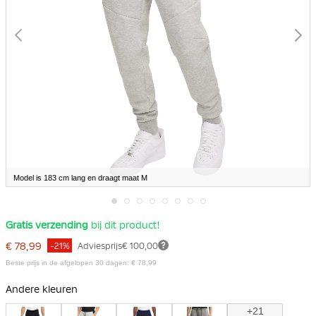
Model is 183 cm lang en draagt maat M
Ga
Gratis verzending
bij dit product!
naar
het
€ 78,99
-21%
Adviesprijs
€ 100,00
begin
van
Beste prijs in de afgelopen 30 dagen: € 78,99
de
afbeeldingen-
Andere kleuren
gallerij
+21