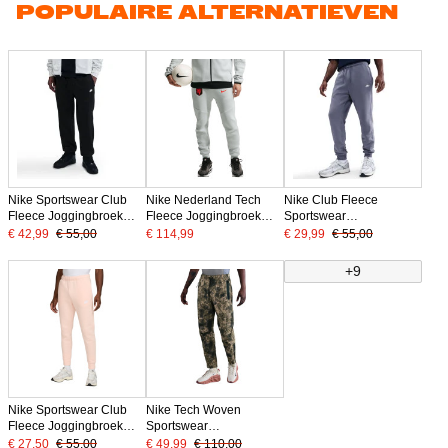
POPULAIRE ALTERNATIEVEN
Nike Sportswear Club
Nike Nederland Tech
Nike Club Fleece
Fleece Joggingbroek
Fleece Joggingbroek
Sportswear
Zwart Wit
2026-2028 Lichtgrijs
Joggingbroek Lichtpaars
€ 42,99
€ 55,00
€ 114,99
€ 29,99
€ 55,00
Zwart Oranje
Wit
+9
Nike Sportswear Club
Nike Tech Woven
Fleece Joggingbroek
Sportswear
Lichtroze Wit
Joggingbroek Camo
€ 27,50
€ 55,00
€ 49,99
€ 110,00