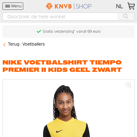
NL
Menu
Gratis verzending* vanaf 69 euro
Terug
Voetballers
NIKE VOETBALSHIRT TIEMPO
PREMIER II KIDS GEEL ZWART
Ga
naar
het
einde
van
de
afbeeldingen-
gallerij