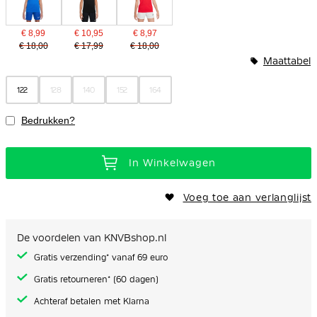
€ 8,99
€ 10,95
€ 8,97
€ 18,00
€ 17,99
€ 18,00
Maattabel
122
128
140
152
164
Bedrukken?
In Winkelwagen
Voeg toe aan verlanglijst
De voordelen van KNVBshop.nl
Gratis verzending* vanaf 69 euro
Gratis retourneren* (60 dagen)
Achteraf betalen met Klarna