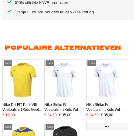
100% officiële KNVB producten
Oranje ClubCard houders krijgen 20% korting
POPULAIRE ALTERNATIEVEN
Kids
Kids
Kids
Nike Dri-FIT Park VIII
Nike Strike IV
Nike Strike IV
Voetbalshirt Kids Geel
Voetbalshirt Kids Wit
Voetbalshirt Kids Wit
Zwart
Zwart
Zwart
€ 17,99
€ 24,50
€ 35,00
€ 24,50
€ 35,00
+7
Kids
Kids