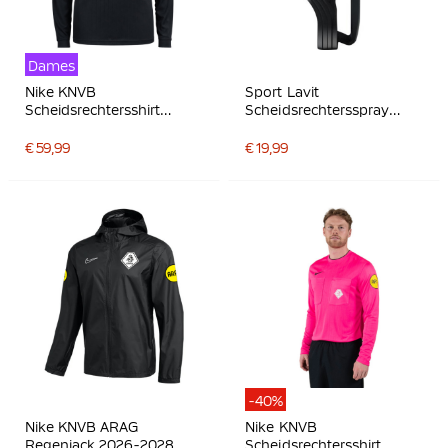
Dames
Nike KNVB
Sport Lavit
Scheidsrechtersshirt
Scheidsrechtersspray
2026-2028 Lange
houder
Mouwen Dames Zwart
€ 59,99
€ 19,99
Wit
-40%
Nike KNVB ARAG
Nike KNVB
Regenjack 2026-2028
Scheidsrechtersshirt