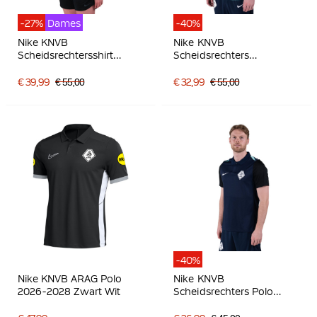
-27%
Dames
-40%
Nike KNVB
Nike KNVB
Scheidsrechtersshirt
Scheidsrechters
2024-2026 Dames
Trainingsjack 2024-2026
Felrood
Donkerblauw
€ 39,99
€ 55,00
€ 32,99
€ 55,00
-40%
Nike KNVB ARAG Polo
Nike KNVB
2026-2028 Zwart Wit
Scheidsrechters Polo
2024-2026 Donkerblauw