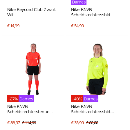
Dames
Nike Keycord Club Zwart
Nike KNVB
Wit
Scheidsrechtersshirt
2026-2028 Dames
Felrood Zwart
€ 14,99
€ 54,99
-27%
Dames
-40%
Dames
Nike KNVB
Nike KNVB
Scheidsrechterstenue
Scheidsrechtersshirt
2024-2026 Dames
2024-2026 Lange
Felrood
Mouwen Dames
€ 83,97
€ 114,99
€ 35,99
€ 60,00
Neongeel