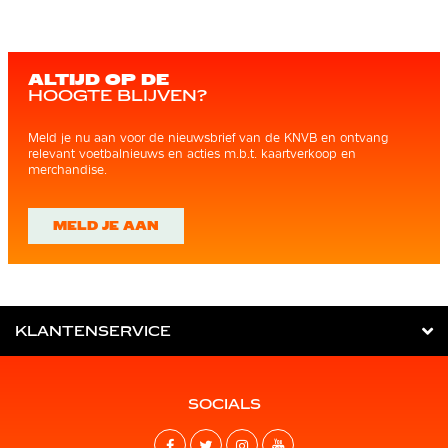
ALTIJD OP DE
HOOGTE BLIJVEN?
Meld je nu aan voor de nieuwsbrief van de KNVB en ontvang
relevant voetbalnieuws en acties m.b.t. kaartverkoop en
merchandise.
MELD JE AAN
KLANTENSERVICE
SOCIALS