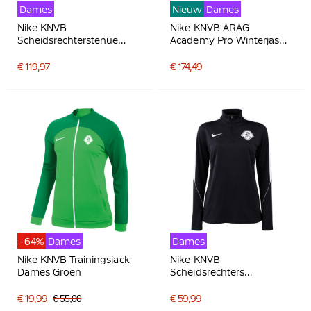
Dames
Nieuw
Dames
Nike KNVB
Nike KNVB ARAG
Scheidsrechterstenue
Academy Pro Winterjas
2026-2028 Lange
2026-2028 Dames Zwart
Mouwen Dames Zwart
Wit
€ 119,97
€ 174,49
Wit
-64%
Dames
Dames
Nike KNVB Trainingsjack
Nike KNVB
Dames Groen
Scheidsrechters
Trainingstrui 1/4-Zip
2026-2028 Dames Zwart
€ 19,99
€ 55,00
€ 59,99
Wit