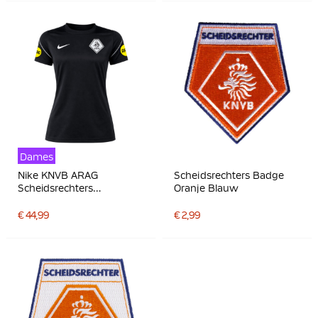
Dames
Nike KNVB ARAG
Scheidsrechters Badge
Scheidsrechters
Oranje Blauw
Trainingsshirt 2026-2028
Dames Zwart Wit
€ 44,99
€ 2,99