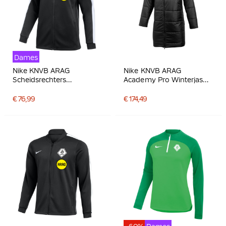
Dames
Nike KNVB ARAG
Nike KNVB ARAG
Scheidsrechters
Academy Pro Winterjas
Trainingsjack 2026-2028
2026-2028 Zwart Wit
Dames Zwart Wit
€ 76,99
€ 174,49