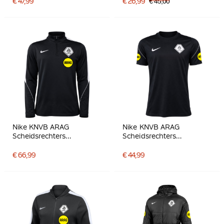
€ 47,99
€ 26,99
€ 45,00
Nike KNVB ARAG
Nike KNVB ARAG
Scheidsrechters
Scheidsrechters
Trainingstrui 1/4-Zip
Trainingsshirt 2026-2028
2026-2028 Zwart Wit
Zwart Wit
€ 66,99
€ 44,99