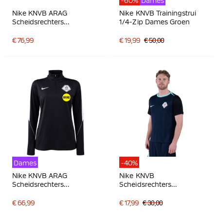
-60%
Dames
Nike KNVB ARAG
Nike KNVB Trainingstrui
Scheidsrechters
1/4-Zip Dames Groen
Trainingsjack 2026-2028
Zwart Wit
€ 76,99
€ 19,99
€ 50,00
Dames
-40%
Nike KNVB ARAG
Nike KNVB
Scheidsrechters
Scheidsrechters
Trainingstrui 1/4-Zip
Trainingsshirt 2024-2026
2026-2028 Dames Zwart
Donkerblauw
€ 66,99
€ 17,99
€ 30,00
Wit