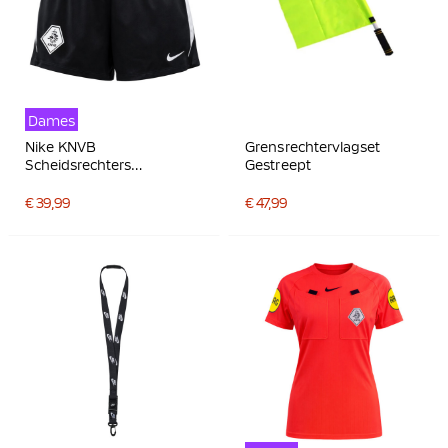
Dames
Nike KNVB
Grensrechtervlagset
Scheidsrechters
Gestreept
Trainingsbroekje 2026-
2028 Dames Zwart Wit
€ 39,99
€ 47,99