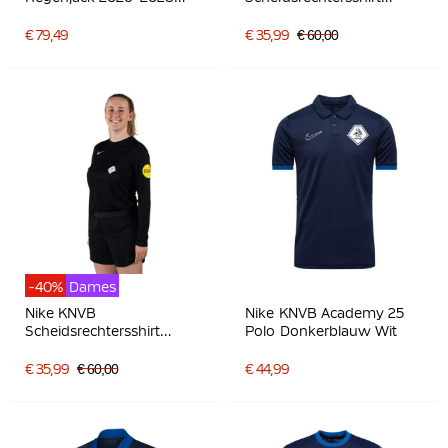
Zwart Wit
Lange Mouwen 2024-
2026 Roze
€ 79,49
€ 35,99
€ 60,00
-40%
Dames
Nike KNVB
Nike KNVB Academy 25
Scheidsrechtersshirt
Polo Donkerblauw Wit
2024-2026 Lange
Mouwen Dames Zwart
€ 35,99
€ 60,00
€ 44,99