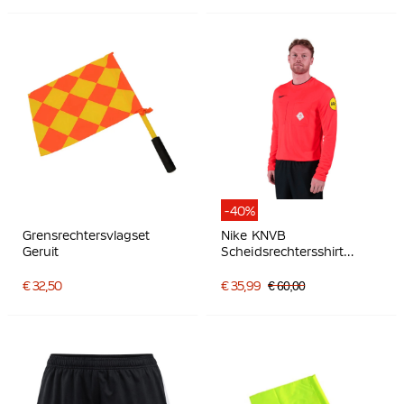
-40%
Grensrechtersvlagset
Nike KNVB
Geruit
Scheidsrechtersshirt
Lange Mouwen 2024-
2026 Felrood
€ 32,50
€ 35,99
€ 60,00