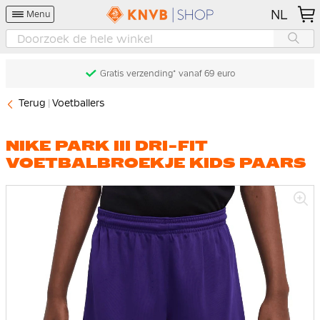
NL
Menu
Gratis verzending* vanaf 69 euro
Terug
Voetballers
NIKE PARK III DRI-FIT
VOETBALBROEKJE KIDS PAARS
Ga
naar
het
einde
van
de
afbeeldingen-
gallerij