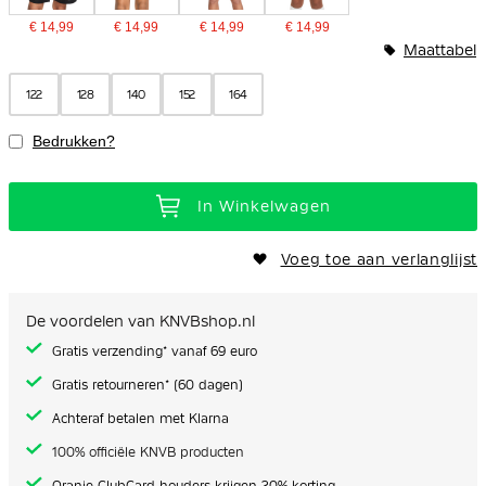
€ 14,99
€ 14,99
€ 14,99
€ 14,99
Maattabel
122
128
140
152
164
Bedrukken?
In Winkelwagen
Voeg toe aan verlanglijst
De voordelen van KNVBshop.nl
Gratis verzending* vanaf 69 euro
Gratis retourneren* (60 dagen)
Achteraf betalen met Klarna
100% officiële KNVB producten
Oranje ClubCard houders krijgen 20% korting