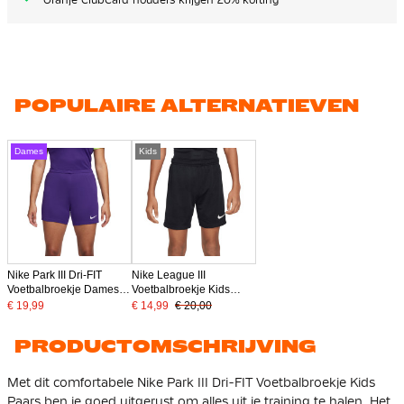
POPULAIRE ALTERNATIEVEN
Dames
Kids
Nike Park III Dri-FIT
Nike League III
Voetbalbroekje Dames
Voetbalbroekje Kids
Paars
Zwart Wit
€ 19,99
€ 14,99
€ 20,00
PRODUCTOMSCHRIJVING
Met dit comfortabele Nike Park III Dri-FIT Voetbalbroekje Kids
Paars ben je goed uitgerust om alles uit je training te halen. Het