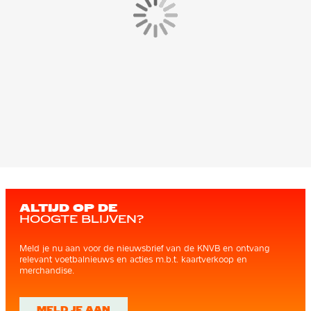
ALTIJD OP DE
HOOGTE BLIJVEN?
Meld je nu aan voor de nieuwsbrief van de KNVB en ontvang
relevant voetbalnieuws en acties m.b.t. kaartverkoop en
merchandise.
MELD JE AAN