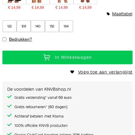
€ 14,99
€ 14,99
€ 14,99
€ 14,99
Maattabel
122
128
140
152
164
Bedrukken?
In Winkelwagen
Voeg toe aan verlanglijst
De voordelen van KNVBshop.nl
Gratis verzending* vanaf 69 euro
Gratis retourneren* (60 dagen)
Achteraf betalen met Klarna
100% officiële KNVB producten
Oranje ClubCard houders krijgen 20% korting