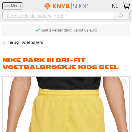
NL
Menu
Gratis verzending* vanaf 69 euro
Terug
Voetballers
NIKE PARK III DRI-FIT
VOETBALBROEKJE KIDS GEEL
Ga
naar
het
einde
van
de
afbeeldingen-
gallerij