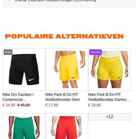
POPULAIRE ALTERNATIEVEN
Kids
Dames
Nike Dry Gardien I
Nike Park III Dri-FIT
Nike Park III Dri-FIT
Compressie
Voetbalbroekje Geel
Voetbalbroekje Dames
Keepersbroekje Kids
Geel
€ 34,99
€ 45,00
€ 17,99
€ 19,99
Zwart
+12