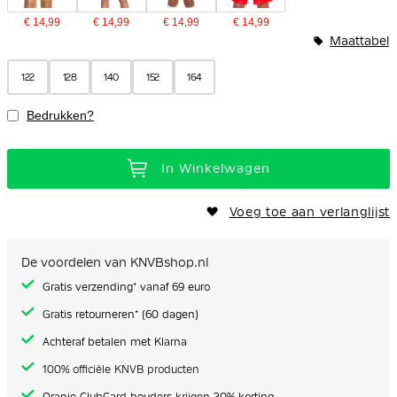
€ 14,99
€ 14,99
€ 14,99
€ 14,99
Maattabel
122
128
140
152
164
Bedrukken?
In Winkelwagen
Voeg toe aan verlanglijst
De voordelen van KNVBshop.nl
Gratis verzending* vanaf 69 euro
Gratis retourneren* (60 dagen)
Achteraf betalen met Klarna
100% officiële KNVB producten
Oranje ClubCard houders krijgen 20% korting