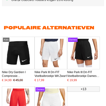
POPULAIRE ALTERNATIEVEN
Kids
Dames
Nike Dry Gardien I
Nike Park III Dri-FIT
Nike Park III Dri-FIT
Compressie
Voetbalbroekje Wit Zwart
Voetbalbroekje Dames
Keepersbroekje Kids
Zwart
€ 34,99
€ 45,00
€ 17,99
€ 19,99
Zwart
+13
Dames