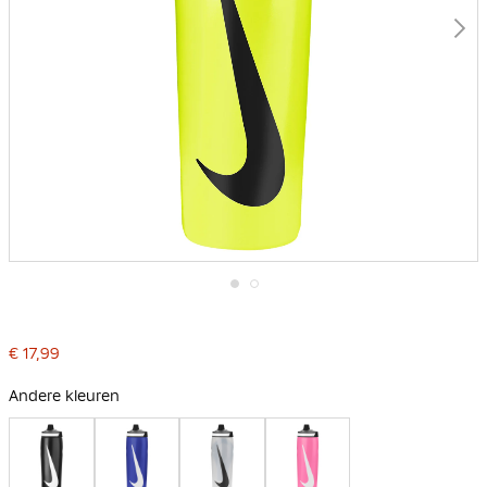
Ga
naar
het
€ 17,99
begin
van
de
Andere kleuren
afbeeldingen-
gallerij