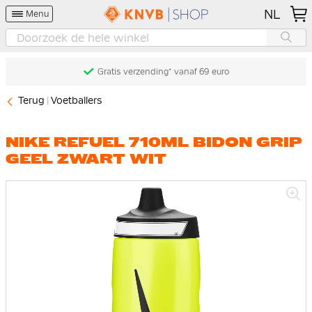
NL
Menu
Gratis verzending* vanaf 69 euro
Terug
Voetballers
NIKE REFUEL 710ML BIDON GRIP
GEEL ZWART WIT
Ga
naar
het
einde
van
de
afbeeldingen-
gallerij