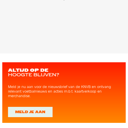
ALTIJD OP DE
HOOGTE BLIJVEN?
Meld je nu aan voor de nieuwsbrief van de KNVB en ontvang
relevant voetbalnieuws en acties m.b.t. kaartverkoop en
merchandise.
MELD JE AAN