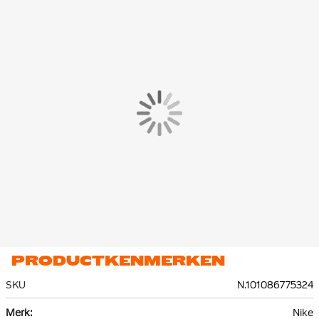
PRODUCTKENMERKEN
SKU
N.101086775324
Meer
Nike