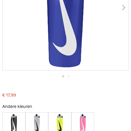
Ga
naar
het
€ 17,99
begin
van
de
Andere kleuren
afbeeldingen-
gallerij