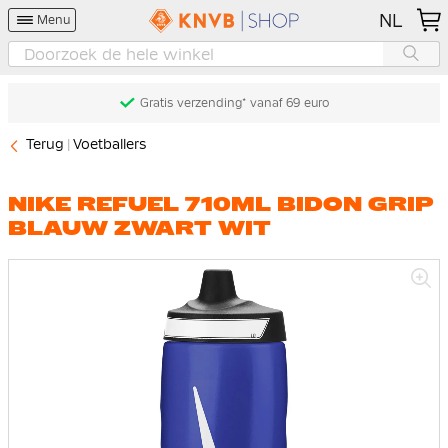
NL
Menu
Gratis verzending* vanaf 69 euro
Terug
Voetballers
NIKE REFUEL 710ML BIDON GRIP
BLAUW ZWART WIT
Ga
naar
het
einde
van
de
afbeeldingen-
gallerij