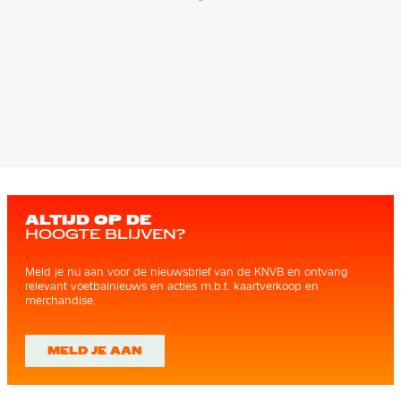
ALTIJD OP DE
HOOGTE BLIJVEN?
Meld je nu aan voor de nieuwsbrief van de KNVB en ontvang
relevant voetbalnieuws en acties m.b.t. kaartverkoop en
merchandise.
MELD JE AAN