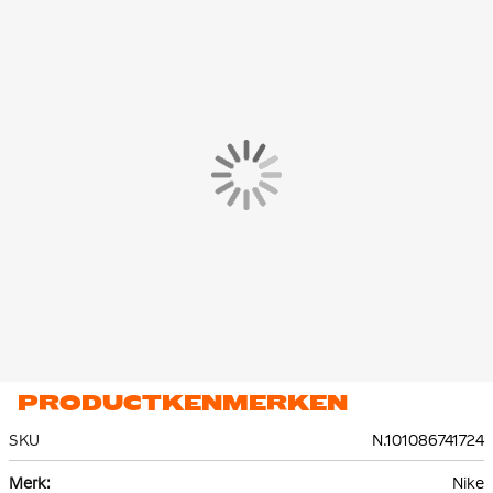
PRODUCTKENMERKEN
SKU
N.101086741724
Meer
Nike