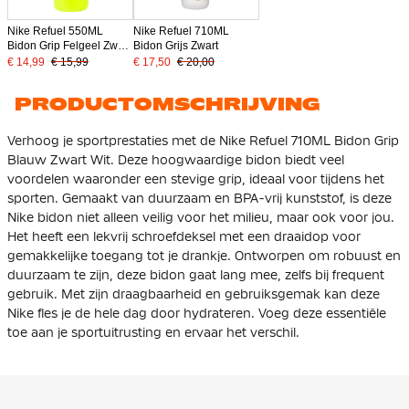
Nike Refuel 550ML
Nike Refuel 710ML
Bidon Grip Felgeel Zwart
Bidon Grijs Zwart
Wit
€ 14,99
€ 15,99
€ 17,50
€ 20,00
PRODUCTOMSCHRIJVING
Verhoog je sportprestaties met de Nike Refuel 710ML Bidon Grip
Blauw Zwart Wit. Deze hoogwaardige bidon biedt veel
voordelen waaronder een stevige grip, ideaal voor tijdens het
sporten. Gemaakt van duurzaam en BPA-vrij kunststof, is deze
Nike bidon niet alleen veilig voor het milieu, maar ook voor jou.
Het heeft een lekvrij schroefdeksel met een draaidop voor
gemakkelijke toegang tot je drankje. Ontworpen om robuust en
duurzaam te zijn, deze bidon gaat lang mee, zelfs bij frequent
gebruik. Met zijn draagbaarheid en gebruiksgemak kan deze
Nike fles je de hele dag door hydrateren. Voeg deze essentiële
toe aan je sportuitrusting en ervaar het verschil.