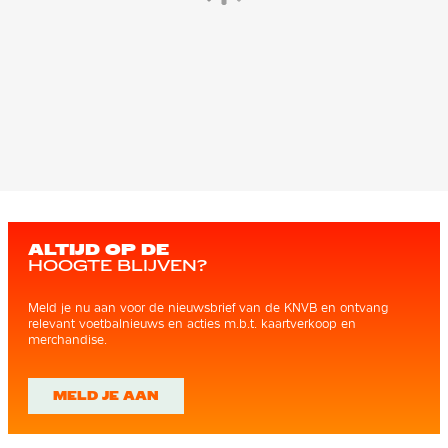
ALTIJD OP DE
HOOGTE BLIJVEN?
Meld je nu aan voor de nieuwsbrief van de KNVB en ontvang
relevant voetbalnieuws en acties m.b.t. kaartverkoop en
merchandise.
MELD JE AAN