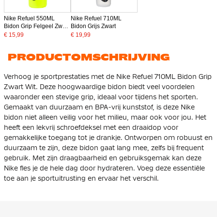
Nike Refuel 550ML
Nike Refuel 710ML
Bidon Grip Felgeel Zwart
Bidon Grijs Zwart
Wit
€ 15,99
€ 19,99
PRODUCTOMSCHRIJVING
Verhoog je sportprestaties met de Nike Refuel 710ML Bidon Grip
Zwart Wit. Deze hoogwaardige bidon biedt veel voordelen
waaronder een stevige grip, ideaal voor tijdens het sporten.
Gemaakt van duurzaam en BPA-vrij kunststof, is deze Nike
bidon niet alleen veilig voor het milieu, maar ook voor jou. Het
heeft een lekvrij schroefdeksel met een draaidop voor
gemakkelijke toegang tot je drankje. Ontworpen om robuust en
duurzaam te zijn, deze bidon gaat lang mee, zelfs bij frequent
gebruik. Met zijn draagbaarheid en gebruiksgemak kan deze
Nike fles je de hele dag door hydrateren. Voeg deze essentiële
toe aan je sportuitrusting en ervaar het verschil.