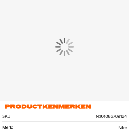
PRODUCTKENMERKEN
SKU
N.101086709124
Meer
Nike