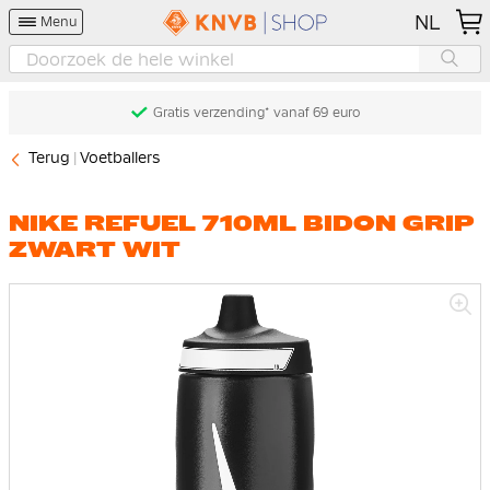
NL
Menu
Gratis verzending* vanaf 69 euro
Terug
Voetballers
NIKE REFUEL 710ML BIDON GRIP
ZWART WIT
Ga
naar
het
einde
van
de
afbeeldingen-
gallerij