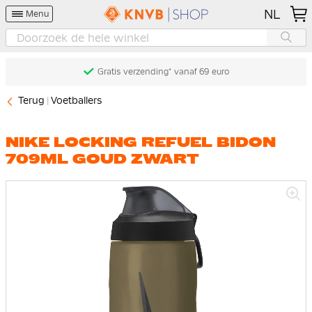
NL
Menu
Gratis verzending* vanaf 69 euro
Terug
Voetballers
NIKE LOCKING REFUEL BIDON
709ML GOUD ZWART
Ga
naar
het
einde
van
de
afbeeldingen-
gallerij