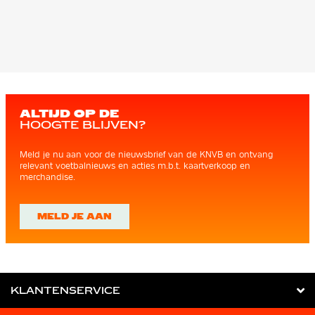
ALTIJD OP DE
HOOGTE BLIJVEN?
Meld je nu aan voor de nieuwsbrief van de KNVB en ontvang
relevant voetbalnieuws en acties m.b.t. kaartverkoop en
merchandise.
MELD JE AAN
KLANTENSERVICE