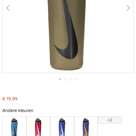
Ga
naar
het
€ 19,99
begin
van
de
Andere kleuren
afbeeldingen-
gallerij
+2