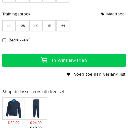
Trainingsbroek
Maattabel
122
128
140
152
164
Bedrukken?
In Winkelwagen
Voeg toe aan verlanglijst
Shop de losse items uit deze set
€ 39,99
€ 24,99