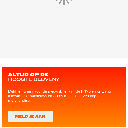
ALTIJD OP DE
HOOGTE BLIJVEN?
Meld je nu aan voor de nieuwsbrief van de KNVB en ontvang
relevant voetbalnieuws en acties m.b.t. kaartverkoop en
merchandise.
MELD JE AAN