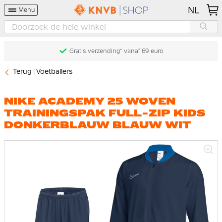
NL
Menu
Gratis verzending* vanaf 69 euro
Terug
Voetballers
NIKE ACADEMY 25 WOVEN
TRAININGSPAK FULL-ZIP KIDS
DONKERBLAUW BLAUW WIT
Ga
naar
het
einde
van
de
afbeeldingen-
gallerij