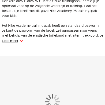
Donkerblauw Blauw Wit! Met dit Nike trainingspak bereid jij je
optimaal voor op de volgende wedstrijd of training. Haal het
beste uit je jezelf met dit gave Nike Academy 25 trainingspak
voor kids!
Het Nike Academy trainingspak heeft een standaard pasvorm.
Je kunt de pasvorm van de broek zelf aanpassen naar wens
met behulp van de elastische tailleband met intern trekkoord. Je
bepaalt zelf hoe je het trainingspak draagt dankzij de full-zip
Lees meer
ritssluiting.
Het Nike Academy trainingspak heeft meerdere ritszakken,
waardoor je veilig je belangrijkste spullen kunt bewaren. In
zowel het jack als in de broek zijn ritszakken aanwezig.
Het Nike trainingspak is gemaakt van 100% polyester, waarvan
minstens 75% bestaat uit gerecycled materiaal. De Nike Dri-FIT
technologie voert zweet weg van je huid voor snellere
verdamping, zodat je droog en comfortabel blijft. De constructie
van de trainingsbroek vermindert materiaalverspilling.