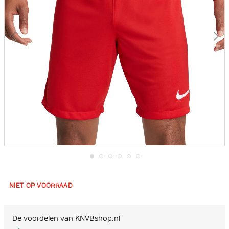
Ga
naar
het
NIET OP VOORRAAD
begin
van
de
afbeeldingen-
De voordelen van KNVBshop.nl
gallerij