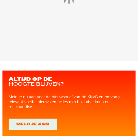
ALTIJD OP DE
HOOGTE BLIJVEN?
Meld je nu aan voor de nieuwsbrief van de KNVB en ontvang
relevant voetbalnieuws en acties m.b.t. kaartverkoop en
merchandise.
MELD JE AAN